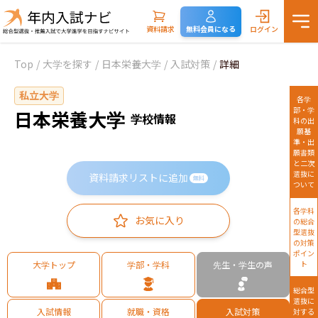
資料請求
無料会員になる
ログイン
Top
/
大学を探す
/
日本栄養大学
/
入試対策
/
詳細
私立大学
各学
部・学
日本栄養大学
学校情報
科の出
願基
準・出
願書類
と二次
選抜に
資料請求リストに追加
無料
ついて
各学科
お気に入り
の総合
型選抜
の対策
ポイン
大学トップ
学部・学科
先生・学生の声
ト
総合型
選抜に
入試情報
就職・資格
入試対策
対する