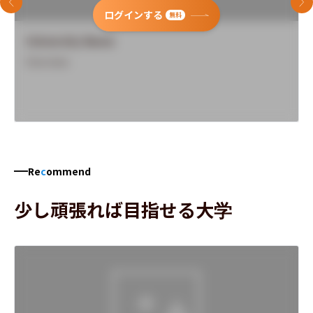
前のスライド
次
ログインする
無料
University Name
Overview
Re
c
ommend
少し頑張れば目指せる大学