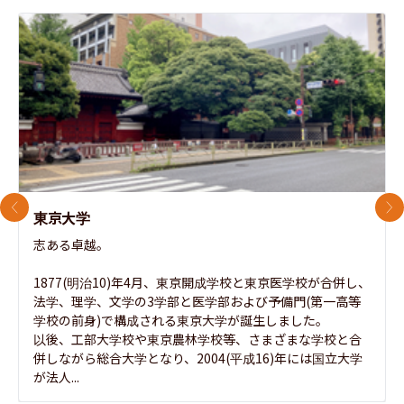
前のスライド
次
東京大学
志ある卓越。

1877(明治10)年4月、東京開成学校と東京医学校が合併し、
法学、理学、文学の3学部と医学部および予備門(第一高等
学校の前身)で構成される東京大学が誕生しました。

以後、工部大学校や東京農林学校等、さまざまな学校と合
併しながら総合大学となり、2004(平成16)年には国立大学
が法人...