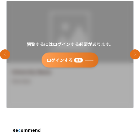
閲覧するにはログインする必要があります。
前のスライド
次
ログインする
無料
University Name
Overview
Re
c
ommend