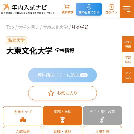
資料請求
無料会員になる
ログイン
Top
/
大学を探す
/
大東文化大学
/
社会学部
私立大学
学びの
特徴
大東文化大学
学校情報
学部
学科
アク
資料請求リストに追加
無料
セス
お気に入り
大学トップ
学部・学科
先生・学生の声
入試情報
就職・資格
入試対策