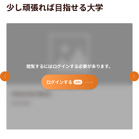
少し頑張れば目指せる大学
閲覧するにはログインする必要があります。
前のスライド
次
ログインする
無料
University Name
Overview