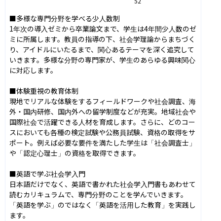
52
■多様な専門分野を学べる少人数制

1年次の導入ゼミから卒業論文まで、学生は4年間少人数のゼ
ミに所属します。教員の指導の下、社会学理論からまちづく
り、アイドルにいたるまで、関心あるテーマを深く追究して
いきます。多様な分野の専門家が、学生のあらゆる興味関心
に対応します。

■体験重視の教育体制

現地でリアルな体験をするフィールドワークや社会調査、海
外・国内研修、国内外への留学制度などが充実。地域社会や
国際社会で活躍できる人材を育成します。さらに、どのコー
スにおいても各種の検定試験や公務員試験、資格の取得をサ
ポート。例えば必要な要件を満たした学生は「社会調査士」
や「認定心理士」の資格を取得できます。

■英語で学ぶ社会学入門

日本語だけでなく、英語で書かれた社会学入門書もあわせて
読むカリキュラムで、専門分野のことを学んでいきます。
「英語を学ぶ」のではなく「英語を活用した教育」を実践し
ます。