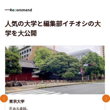
Re
c
ommend
人気の大学と編集部イチオシの大
学を大公開
前のスライド
次
東京大学
志ある卓越。
