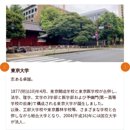
前のスライド
次
東京大学
志ある卓越。

1877(明治10)年4月、東京開成学校と東京医学校が合併し、
法学、理学、文学の3学部と医学部および予備門(第一高等
学校の前身)で構成される東京大学が誕生しました。

以後、工部大学校や東京農林学校等、さまざまな学校と合
併しながら総合大学となり、2004(平成16)年には国立大学
が法人...