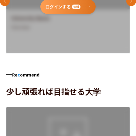
前のスライド
次
ログインする
無料
University Name
Overview
Re
c
ommend
少し頑張れば目指せる大学