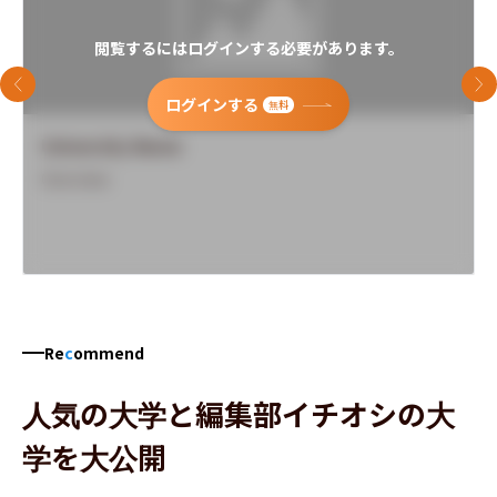
閲覧するにはログインする必要があります。
前のスライド
次
ログインする
無料
University Name
Overview
Re
c
ommend
人気の大学と編集部イチオシの大
学を大公開