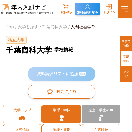
資料請求
無料会員になる
ログイン
Top
/
大学を探す
/
千葉商科大学
/
人間社会学部
私立大学
学びの
特徴
千葉商科大学
学校情報
学部
学科
アク
資料請求リストに追加
無料
セス
お気に入り
大学トップ
学部・学科
先生・学生の声
入試情報
就職・資格
入試対策