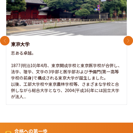
前のスライド
次
東京大学
志ある卓越。

1877(明治10)年4月、東京開成学校と東京医学校が合併し、
法学、理学、文学の3学部と医学部および予備門(第一高等
学校の前身)で構成される東京大学が誕生しました。

以後、工部大学校や東京農林学校等、さまざまな学校と合
併しながら総合大学となり、2004(平成16)年には国立大学
が法人...
合格への第一歩