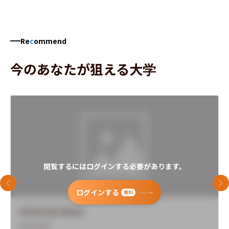
Re
c
ommend
今のあなたが狙える大学
閲覧するにはログインする必要があります。
前のスライド
次
ログインする
無料
University Name
Overview