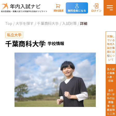
資料請求
無料会員になる
ログイン
Top
/
大学を探す
/
千葉商科大学
/
入試対策
/
詳細
私立大学
実施し
ている
千葉商科大学
学校情報
年内入
試の種
類と日
程につ
いて
各入試
の募集
人数・
倍率
各学
部・学
科の出
願基
準・出
願書類
と二次