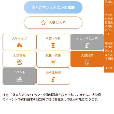
選抜に
ついて
資料請求リストに追加
無料
各学科
の総合
お気に入り
型選抜
の対策
ポイン
ト
大学トップ
学部・学科
先生・学生の声
総合型
選抜に
対する
よくあ
入試情報
就職・資格
入試対策
る質問
まとめ
イベント
合格体験談
注意
:
千葉商科大学のイベントや資料請求が設定されていません。大学側
でイベントや資料請求の設定完了後に閲覧又は申込が可能になります。