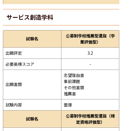
サービス創造学科
公募制学校推薦型選抜（学
試験名
業評価型）
出願評定
3.2
必要英検スコア
-
志望理由書

事前課題

出願書類
その他書類

推薦書
試験内容
面接 
公募制学校推薦型選抜（検
試験名
定資格評価型）