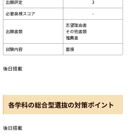
出願評定
3
必要英検スコア
-
志望理由書

出願書類
その他書類

推薦書
試験内容
面接 
後日搭載
各学科の総合型選抜の対策ポイント
後日搭載