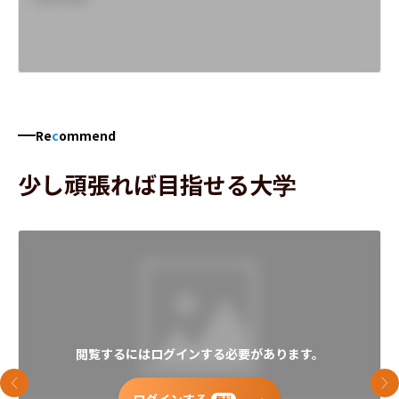
Re
c
ommend
少し頑張れば目指せる大学
閲覧するにはログインする必要があります。
前のスライド
次
ログインする