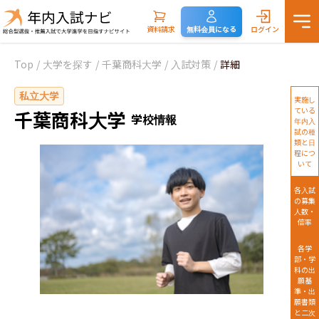
資料請求
無料会員になる
ログイン
Top
/
大学を探す
/
千葉商科大学
/
入試対策
/
詳細
私立大学
実施し
ている
千葉商科大学
学校情報
年内入
試の種
類と日
程につ
いて
各入試
の募集
人数・
倍率
各学
部・学
科の出
願基
準・出
願書類
と二次