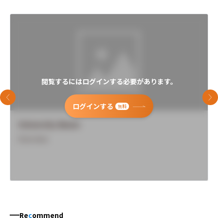
閲覧するにはログインする必要があります。
前のスライド
次
ログインする
無料
University Name
Overview
Re
c
ommend