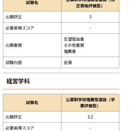
試験名
定資格評価型）
出願評定
3
必要英検スコア
-
志望理由書

出願書類
その他書類

推薦書
試験内容
面接 
経営学科
公募制学校推薦型選抜（学
試験名
業評価型）
出願評定
3.2
必要英検スコア
-