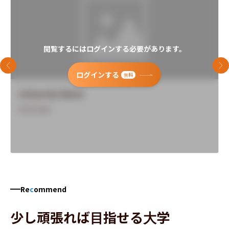
閲覧するにはログインする必要があります。
前のスライド
次
ログインする
無料
University Name
Overview
Re
c
ommend
少し頑張れば目指せる大学