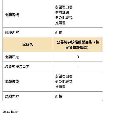
志望理由書

事前課題

出願書類
その他書類

推薦書
試験内容
面接 
公募制学校推薦型選抜（検
試験名
定資格評価型）
出願評定
3
必要英検スコア
-
志望理由書

出願書類
その他書類

推薦書
試験内容
面接 
後日搭載