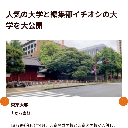
人気の大学と編集部イチオシの大
学を大公開
前のスライド
次
東京大学
志ある卓越。

1877(明治10)年4月、東京開成学校と東京医学校が合併し、