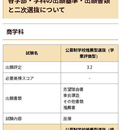
と二次選抜について
商学科
公募制学校推薦型選抜（学
試験名
業評価型）
出願評定
3.2
必要英検スコア
-
志望理由書

事前課題

出願書類
その他書類

推薦書
試験内容
面接 
公募制学校推薦型選抜（検