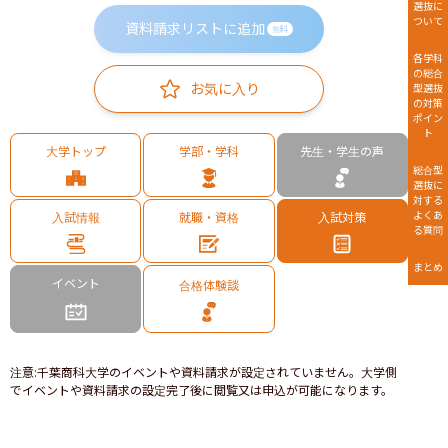
選抜に
ついて
資料請求リストに追加
無料
各学科
の総合
お気に入り
型選抜
の対策
ポイン
ト
大学トップ
学部・学科
先生・学生の声
総合型
選抜に
対する
よくあ
入試情報
就職・資格
入試対策
る質問
まとめ
イベント
合格体験談
注意
:
千葉商科大学のイベントや資料請求が設定されていません。大学側
でイベントや資料請求の設定完了後に閲覧又は申込が可能になります。