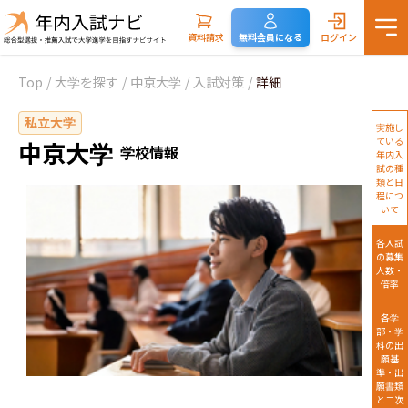
資料請求
無料会員になる
ログイン
Top
/
大学を探す
/
中京大学
/
入試対策
/
詳細
私立大学
実施し
ている
中京大学
学校情報
年内入
試の種
類と日
程につ
いて
各入試
の募集
人数・
倍率
各学
部・学
科の出
願基
準・出
願書類
と二次