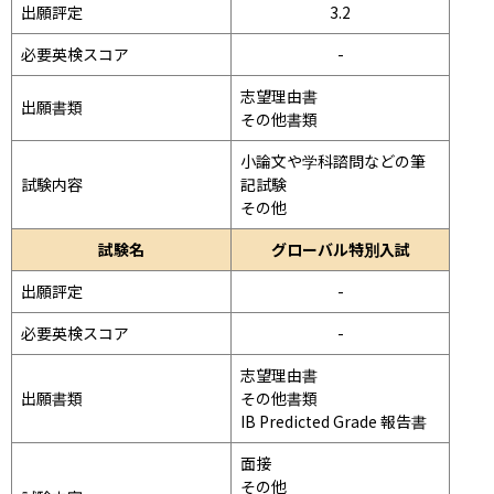
出願評定
3.2
必要英検スコア
-
志望理由書

出願書類
その他書類
小論文や学科諮問などの筆
試験内容
記試験
その他
試験名
グローバル特別入試
出願評定
-
必要英検スコア
-
志望理由書

出願書類
その他書類

IB Predicted Grade 報告書
面接 
その他