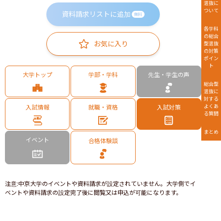
選抜に
ついて
資料請求リストに追加
無料
各学科
の総合
お気に入り
型選抜
の対策
ポイン
ト
大学トップ
学部・学科
先生・学生の声
総合型
選抜に
対する
よくあ
入試情報
就職・資格
入試対策
る質問
まとめ
イベント
合格体験談
注意
:
中京大学のイベントや資料請求が設定されていません。大学側でイ
ベントや資料請求の設定完了後に閲覧又は申込が可能になります。