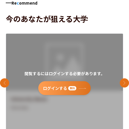
Re
c
ommend
今のあなたが狙える大学
閲覧するにはログインする必要があります。
前のスライド
次
ログインする
無料
University Name
Overview