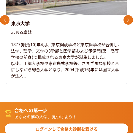
前のスライド
次
東京大学
志ある卓越。

1877(明治10)年4月、東京開成学校と東京医学校が合併し、
法学、理学、文学の3学部と医学部および予備門(第一高等
学校の前身)で構成される東京大学が誕生しました。

以後、工部大学校や東京農林学校等、さまざまな学校と合
併しながら総合大学となり、2004(平成16)年には国立大学
が法人...
合格への第一歩
あなたの夢の大学、見つけよう！
ログインして合格力診断を受ける