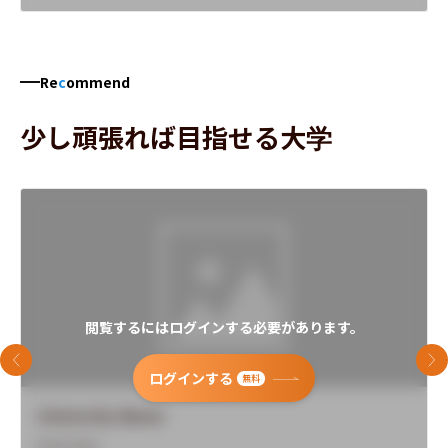
Re
c
ommend
少し頑張れば目指せる大学
閲覧するにはログインする必要があります。
前のスライド
次
ログインする
無料
University Name
Overview