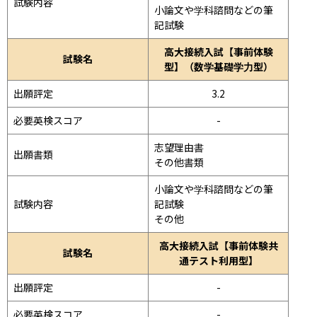
試験内容
小論文や学科諮問などの筆
記試験
高大接続入試【事前体験
試験名
型】（数学基礎学力型）
出願評定
3.2
必要英検スコア
-
志望理由書

出願書類
その他書類
小論文や学科諮問などの筆
試験内容
記試験
その他
高大接続入試【事前体験共
試験名
通テスト利用型】
出願評定
-
必要英検スコア
-