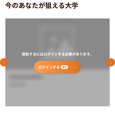
今のあなたが狙える大学
閲覧するにはログインする必要があります。
前のスライド
次
ログインする
無料
University Name
Overview