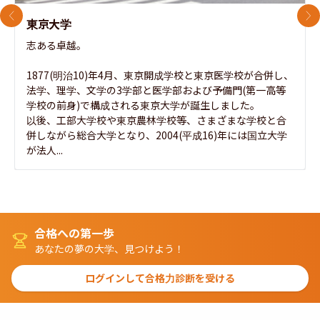
前のスライド
次
東京大学
志ある卓越。

1877(明治10)年4月、東京開成学校と東京医学校が合併し、
法学、理学、文学の3学部と医学部および予備門(第一高等
学校の前身)で構成される東京大学が誕生しました。

以後、工部大学校や東京農林学校等、さまざまな学校と合
併しながら総合大学となり、2004(平成16)年には国立大学
が法人...
合格への第一歩
あなたの夢の大学、見つけよう！
ログインして合格力診断を受ける