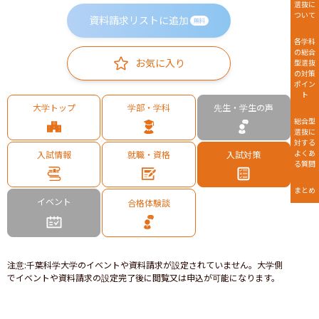
選抜に
ついて
資料請求リストに追加
無料
各学科
の総合
お気に入り
型選抜
の対策
ポイン
ト
大学トップ
学部・学科
先生・学生の声
総合型
選抜に
対する
よくあ
入試情報
就職・資格
入試対策
る質問
まとめ
イベント
合格体験談
注意
:
千葉科学大学のイベントや資料請求が設定されていません。大学側
でイベントや資料請求の設定完了後に閲覧又は申込が可能になります。