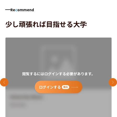
Re
c
ommend
少し頑張れば目指せる大学
閲覧するにはログインする必要があります。
前のスライド
次
ログインする
無料
University Name
Overview