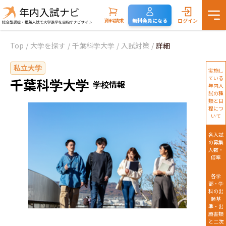
資料請求
無料会員になる
ログイン
Top
/
大学を探す
/
千葉科学大学
/
入試対策
/
詳細
私立大学
実施し
ている
千葉科学大学
学校情報
年内入
試の種
類と日
程につ
いて
各入試
の募集
人数・
倍率
各学
部・学
科の出
願基
準・出
願書類
と二次