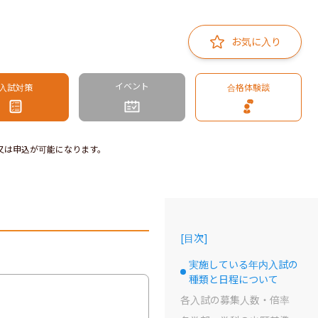
お気に入り
イベント
入試対策
合格体験談
又は申込が可能になります。
[
目次
]
実施している年内入試の
選択中のドット
種類と日程について
各入試の募集人数・倍率