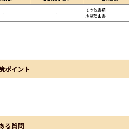
その他書類

-
-
志望理由書
策ポイント
ある質問