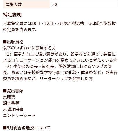
募集人数
30
補足説明
※募集定員には10月・12月・2月総合型選抜、GCI総合型選抜
の定員を含みます。

■出願資格

以下のいずれかに該当する方

（1）語学力向上に強い意欲があり、留学などを通じて英語に
よるコミュニケーション能力を高めていきたいと考えている方

（2）生徒会の会長・副会長、課外活動におけるクラブの部
長、あるいは全校的な学校行事（文化祭・体育祭など）の実行
委員を務めるなど、リーダーシップを発揮した方

■提出書類

志願票

調査書等

志望理由書

エントリーシート

■9月総合型選抜について
