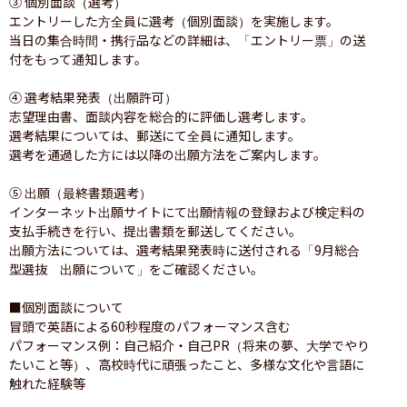
③ 個別面談（選考）

エントリーした方全員に選考（個別面談）を実施します。

当日の集合時間・携行品などの詳細は、「エントリー票」の送
付をもって通知します。

④ 選考結果発表（出願許可）

志望理由書、面談内容を総合的に評価し選考します。

選考結果については、郵送にて全員に通知します。

選考を通過した方には以降の出願方法をご案内します。

⑤ 出願（最終書類選考）

インターネット出願サイトにて出願情報の登録および検定料の
支払手続きを行い、提出書類を郵送してください。

出願方法については、選考結果発表時に送付される「9月総合
型選抜　出願について」をご確認ください。

■個別面談について

冒頭で英語による60秒程度のパフォーマンス含む

パフォーマンス例：自己紹介・自己PR（将来の夢、大学でやり
たいこと等）、高校時代に頑張ったこと、多様な文化や言語に
触れた経験等
