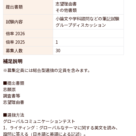
志望理由書
提出書類
その他書類
小論文や学科諮問などの筆記試験
試験内容
グループディスカッション 
倍率 2026
倍率 2025
1
募集人数
30
補足説明
※募集定員には総合型選抜の定員を含みます。

■提出書類

志願票

調査書等

志望理由書

■選抜方法

グローバルコミュニケーションテスト

1．ライティング：グローバルなテーマに関する英文を読み、
設問に答える（日本語と英語による記述）。
