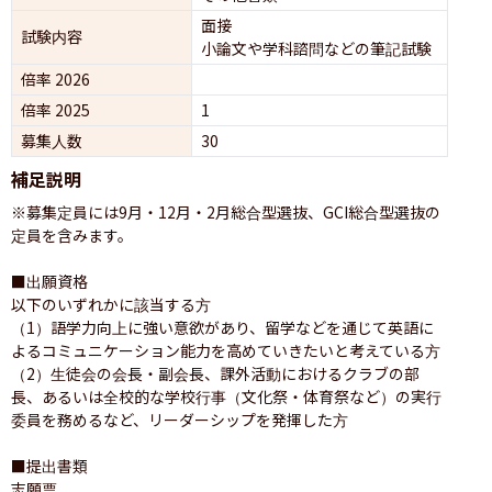
面接 
試験内容
小論文や学科諮問などの筆記試験
倍率 2026
倍率 2025
1
募集人数
30
補足説明
※募集定員には9月・12月・2月総合型選抜、GCI総合型選抜の
定員を含みます。

■出願資格

以下のいずれかに該当する方

（1）語学力向上に強い意欲があり、留学などを通じて英語に
よるコミュニケーション能力を高めていきたいと考えている方

（2）生徒会の会長・副会長、課外活動におけるクラブの部
長、あるいは全校的な学校行事（文化祭・体育祭など）の実行
委員を務めるなど、リーダーシップを発揮した方

■提出書類

志願票
