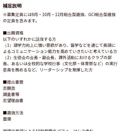
補足説明
※募集定員には9月・10月・12月総合型選抜、GCI総合型選抜
の定員を含みます。

■出願資格

以下のいずれかに該当する方

（1）語学力向上に強い意欲があり、留学などを通じて英語に
よるコミュニケーション能力を高めていきたいと考えている方

（2）生徒会の会長・副会長、課外活動におけるクラブの部
長、あるいは全校的な学校行事（文化祭・体育祭など）の実行
委員を務めるなど、リーダーシップを発揮した方

■提出書類

志願票

調査書等

志望理由書

■選抜方法

面接

冒頭で英語による60秒程度のパフォーマンス含む
