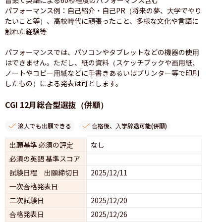
パフォーマンス例：自己紹介・自己PR（将来の夢、大学でやり
たいこと等）、高校時代に頑張ったこと、多様な文化や言語に
触れた経験等

パフォーマンスでは、パソコンやタブレットなどの機器の使用
はできません。ただし、紙の資料（スケッチブックや画用紙、
ノートやコピー用紙などに手書きあるいはプリンター等で印刷
したもの）による発表は可とします。
CGI 12月総合型選抜（併願）
浪人でも出願できる
合格後、入学辞退可能(併願)
出願基準 必須の評定
なし
必須の英語 基準スコア
試験日程 出願締切日
2025/12/11
一次合格発表日
二次試験日
2025/12/20
合格発表日
2025/12/26