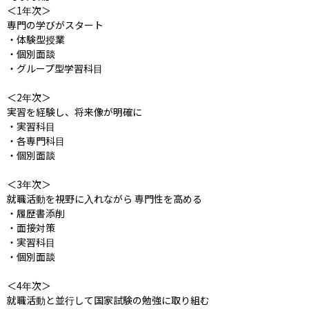
＜1年次＞

専門の学びがスタート

・体験型授業

・個別面談

・グループ型学習科目

＜2年次＞

実習を経験し、将来像が明確に

・実習科目

・各専門科目

・個別面談

＜3年次＞

就職活動を視野に入れながら 専門性を高める

・履歴書添削

・面接対策

・実習科目

・個別面談

＜4年次＞

就職活動と並行して国家試験の勉強に取り組む
