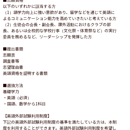
以下のいずれかに該当する方

（1）語学力向上に強い意欲があり、留学などを通じて英語に
よるコミュニケーション能力を高めていきたいと考えている方

（2）生徒会の会長・副会長、課外活動におけるクラブの部
長、あるいは全校的な学校行事（文化祭・体育祭など）の実行
委員を務めるなど、リーダーシップを発揮した方

■提出書類

志願票

調査書等

志望理由書

英語資格を証明する書類

■選抜方法

基礎学力

・英語（必須）

・国語、数学から1科目

【英語外部試験利用制度】

下記の英語外部試験利用制度の基準を満たしている方は、本制
度を利用することができます。英語外部試験利用制度を希望し