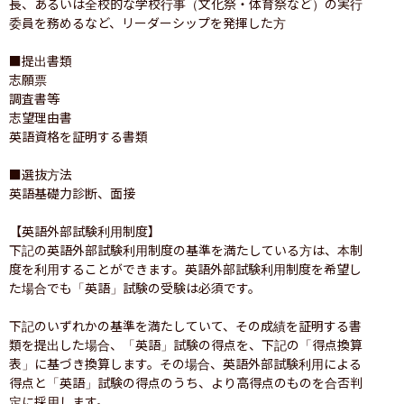
長、あるいは全校的な学校行事（文化祭・体育祭など）の実行
委員を務めるなど、リーダーシップを発揮した方

■提出書類

志願票

調査書等

志望理由書

英語資格を証明する書類

■選抜方法

英語基礎力診断、面接

【英語外部試験利用制度】

下記の英語外部試験利用制度の基準を満たしている方は、本制
度を利用することができます。英語外部試験利用制度を希望し
た場合でも「英語」試験の受験は必須です。

下記のいずれかの基準を満たしていて、その成績を証明する書
類を提出した場合、「英語」試験の得点を、下記の「得点換算
表」に基づき換算します。その場合、英語外部試験利用による
得点と「英語」試験の得点のうち、より高得点のものを合否判
定に採用します。
