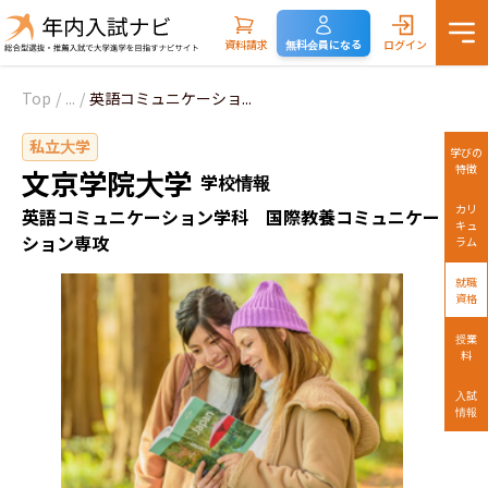
資料請求
無料会員になる
ログイン
Top
/
...
/
英語コミュニケーショ...
私立大学
学びの
特徴
文京学院大学
学校情報
カリ
英語コミュニケーション学科 国際教養コミュニケー
キュ
ション専攻
ラム
就職
資格
授業
料
入試
情報