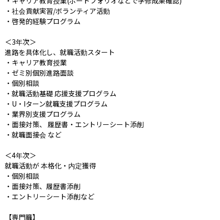
・キャリア教育授業(ポートフォリオなどで学修成果確認)

・社会貢献実習/ボランティア活動

・啓発的経験プログラム

＜3年次＞

進路を具体化し、就職活動スタート

・キャリア教育授業

・ゼミ別個別進路面談

・個別相談

・就職活動基礎 応援支援プログラム 

・U・Iターン就職支援プログラム

・業界別支援プログラム

・面接対策、 履歴書・エントリーシート添削

・就職面接会 など

＜4年次＞

就職活動が 本格化・内定獲得

・個別相談

・面接対策、履歴書添削

・エントリーシート添削など

【専門職】
