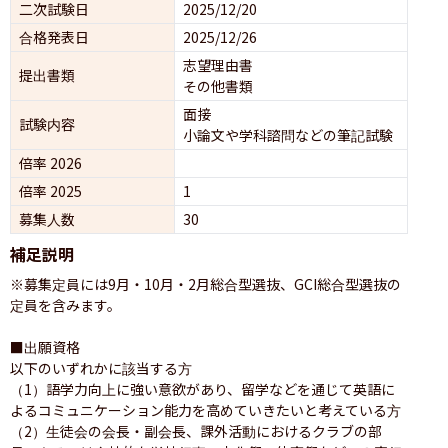
二次試験日
2025/12/20
合格発表日
2025/12/26
志望理由書
提出書類
その他書類
面接 
試験内容
小論文や学科諮問などの筆記試験
倍率 2026
倍率 2025
1
募集人数
30
補足説明
※募集定員には9月・10月・2月総合型選抜、GCI総合型選抜の
定員を含みます。

■出願資格

以下のいずれかに該当する方

（1）語学力向上に強い意欲があり、留学などを通じて英語に
よるコミュニケーション能力を高めていきたいと考えている方

（2）生徒会の会長・副会長、課外活動におけるクラブの部