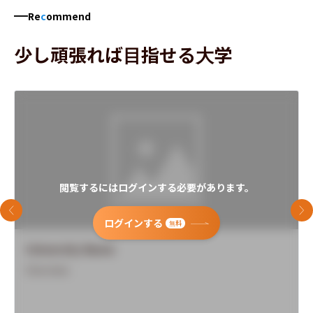
Re
c
ommend
少し頑張れば目指せる大学
閲覧するにはログインする必要があります。
前のスライド
次
ログインする
無料
University Name
Overview