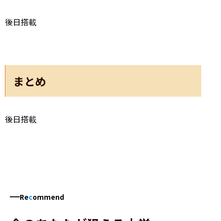
後日搭載
まとめ
後日搭載
Re
c
ommend