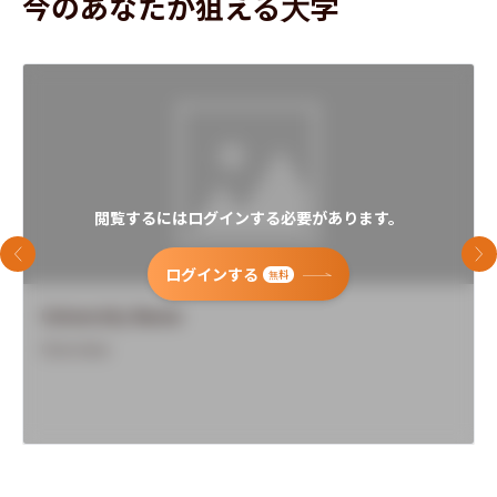
今のあなたが狙える大学
閲覧するにはログインする必要があります。
前のスライド
次
ログインする
無料
University Name
Overview