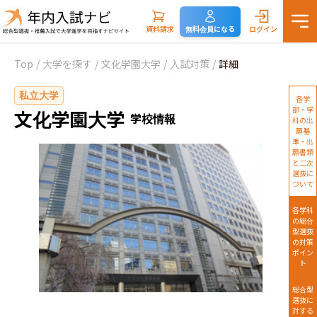
資料請求
無料会員になる
ログイン
Top
/
大学を探す
/
文化学園大学
/
入試対策
/
詳細
私立大学
各学
部・学
文化学園大学
学校情報
科の出
願基
準・出
願書類
と二次
選抜に
ついて
各学科
の総合
型選抜
の対策
ポイン
ト
総合型
選抜に
対する