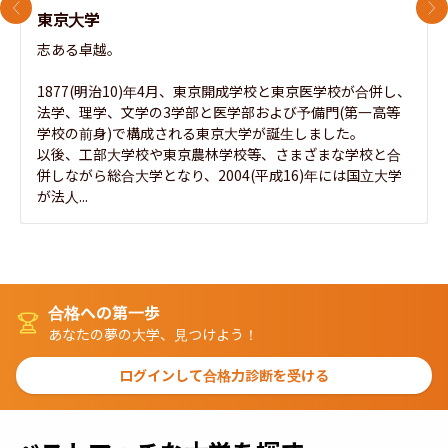
前のスライド
次
東京大学
志ある卓越。

1877(明治10)年4月、東京開成学校と東京医学校が合併し、
法学、理学、文学の3学部と医学部および予備門(第一高等
学校の前身)で構成される東京大学が誕生しました。

以後、工部大学校や東京農林学校等、さまざまな学校と合
併しながら総合大学となり、2004(平成16)年には国立大学
が法人...
合格への第一歩
あなたの夢の大学、見つけよう！
ログインして合格力診断を受ける