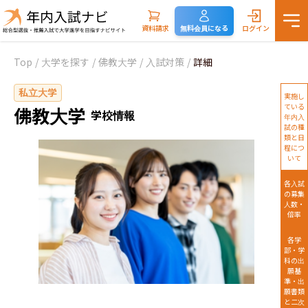
資料請求
無料会員になる
ログイン
Top
/
大学を探す
/
佛教大学
/
入試対策
/
詳細
私立大学
実施し
ている
佛教大学
学校情報
年内入
試の種
類と日
程につ
いて
各入試
の募集
人数・
倍率
各学
部・学
科の出
願基
準・出
願書類
と二次