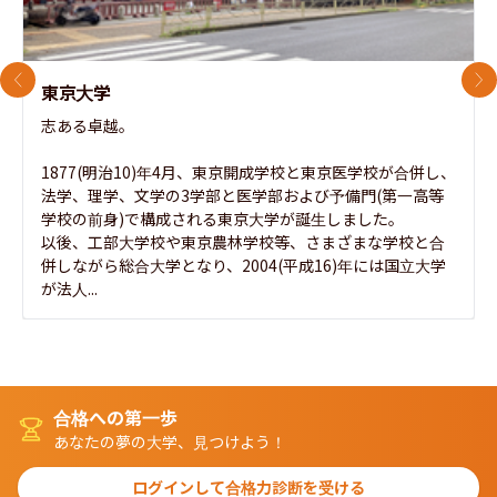
前のスライド
次
東京大学
志ある卓越。

1877(明治10)年4月、東京開成学校と東京医学校が合併し、
法学、理学、文学の3学部と医学部および予備門(第一高等
学校の前身)で構成される東京大学が誕生しました。

以後、工部大学校や東京農林学校等、さまざまな学校と合
併しながら総合大学となり、2004(平成16)年には国立大学
が法人...
合格への第一歩
あなたの夢の大学、見つけよう！
ログインして合格力診断を受ける