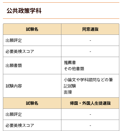
公共政策学科
試験名
同窓選抜
出願評定
-
必要英検スコア
-
推薦書

出願書類
その他書類
小論文や学科諮問などの筆
試験内容
記試験
面接 
試験名
帰国・外国人生徒選抜
出願評定
-
必要英検スコア
-