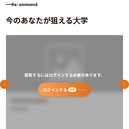
Re
c
ommend
今のあなたが狙える大学
閲覧するにはログインする必要があります。
前のスライド
次
ログインする
無料
University Name
Overview