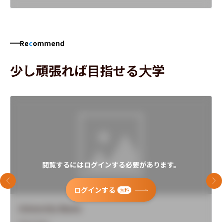
Re
c
ommend
少し頑張れば目指せる大学
閲覧するにはログインする必要があります。
前のスライド
次
ログインする
無料
University Name