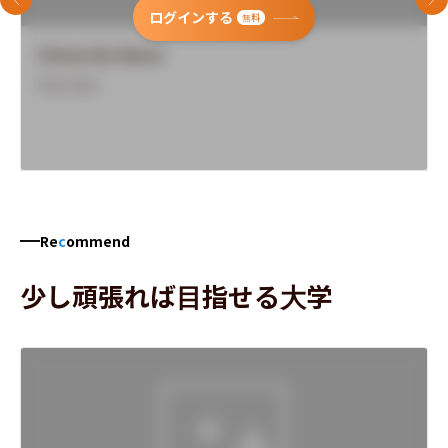
前のスライド
次
ログインする
無料
University Name
Overview
Re
c
ommend
少し頑張れば目指せる大学