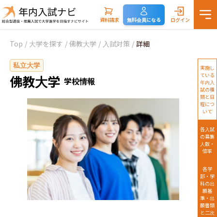
資料請求
無料会員になる
ログイン
Top
/
大学を探す
/
佛教大学
/
入試対策
/
詳細
私立大学
実施し
ている
佛教大学
学校情報
年内入
試の種
類と日
程につ
いて
各入試
の募集
人数・
倍率
各学
部・学
科の出
願基
準・出
願書類
と二次