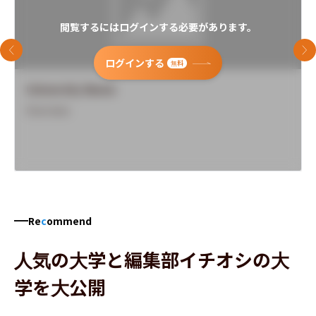
閲覧するにはログインする必要があります。
前のスライド
次
ログインする
無料
University Name
Overview
Re
c
ommend
人気の大学と編集部イチオシの大
学を大公開