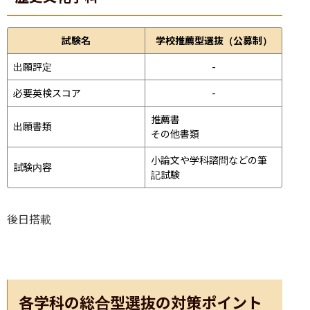
試験名
学校推薦型選抜（公募制）
出願評定
-
必要英検スコア
-
推薦書

出願書類
その他書類
小論文や学科諮問などの筆
試験内容
記試験
後日搭載
各学科の総合型選抜の対策ポイント