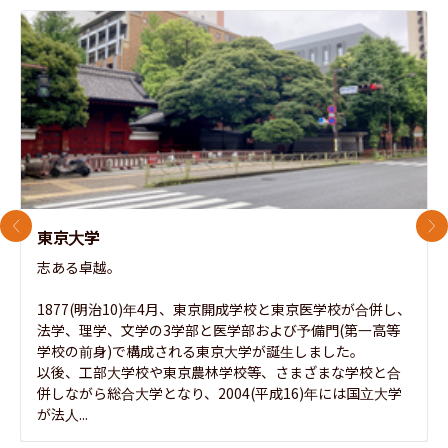
前のスライド
次
東京大学
志ある卓越。

1877(明治10)年4月、東京開成学校と東京医学校が合併し、
法学、理学、文学の3学部と医学部および予備門(第一高等
学校の前身)で構成される東京大学が誕生しました。

以後、工部大学校や東京農林学校等、さまざまな学校と合
併しながら総合大学となり、2004(平成16)年には国立大学
が法人...