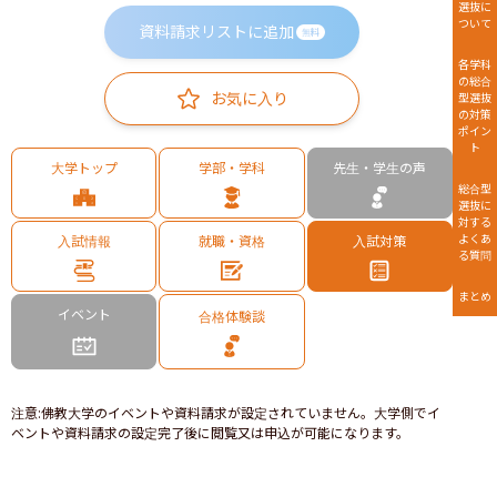
選抜に
ついて
資料請求リストに追加
無料
各学科
の総合
お気に入り
型選抜
の対策
ポイン
ト
大学トップ
学部・学科
先生・学生の声
総合型
選抜に
対する
よくあ
入試情報
就職・資格
入試対策
る質問
まとめ
イベント
合格体験談
注意
:
佛教大学のイベントや資料請求が設定されていません。大学側でイ
ベントや資料請求の設定完了後に閲覧又は申込が可能になります。