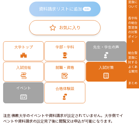
選抜に
ついて
資料請求リストに追加
無料
各学科
の総合
お気に入り
型選抜
の対策
ポイン
ト
大学トップ
学部・学科
先生・学生の声
総合型
選抜に
対する
よくあ
入試情報
就職・資格
入試対策
る質問
まとめ
イベント
合格体験談
注意
:
佛教大学のイベントや資料請求が設定されていません。大学側でイ
ベントや資料請求の設定完了後に閲覧又は申込が可能になります。