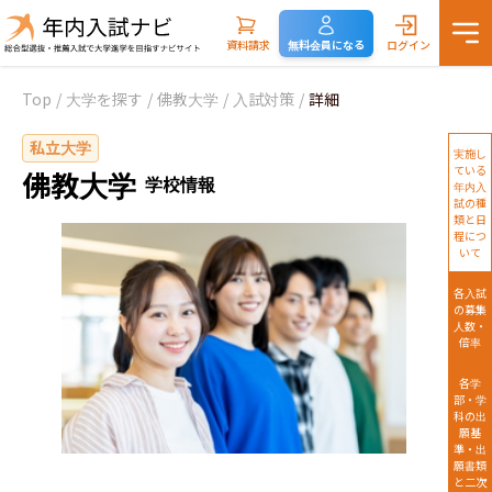
資料請求
無料会員になる
ログイン
Top
/
大学を探す
/
佛教大学
/
入試対策
/
詳細
私立大学
実施し
ている
佛教大学
学校情報
年内入
試の種
類と日
程につ
いて
各入試
の募集
人数・
倍率
各学
部・学
科の出
願基
準・出
願書類
と二次