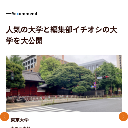
Re
c
ommend
人気の大学と編集部イチオシの大
学を大公開
前のスライド
次
東京大学