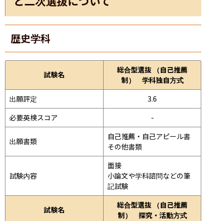
と二次選抜について
歴史学科
総合型選抜 （自己推薦
試験名
制） 学科独自方式
出願評定
3.6
必要英検スコア
-
自己推薦・自己アピール書

出願書類
その他書類
面接 
試験内容
小論文や学科諮問などの筆
記試験
総合型選抜 （自己推薦
試験名
制） 探究・活動方式