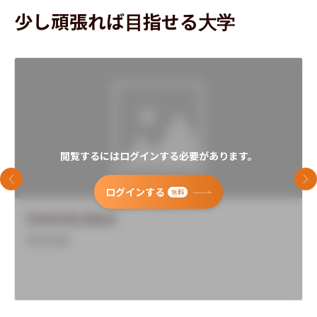
少し頑張れば目指せる大学
閲覧するにはログインする必要があります。
前のスライド
次
ログインする
無料
University Name
Overview