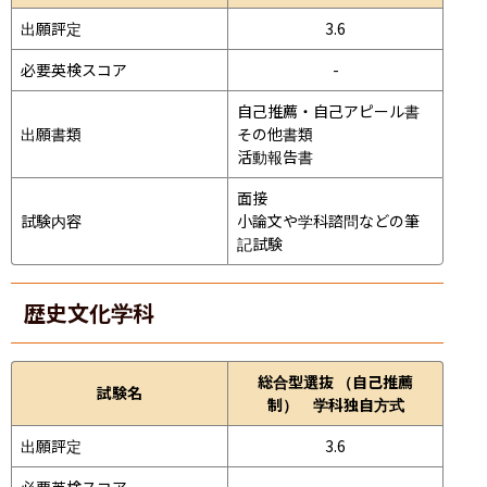
出願評定
3.6
必要英検スコア
-
自己推薦・自己アピール書

出願書類
その他書類

活動報告書
面接 
試験内容
小論文や学科諮問などの筆
記試験
歴史文化学科
総合型選抜 （自己推薦
試験名
制） 学科独自方式
出願評定
3.6
必要英検スコア
-