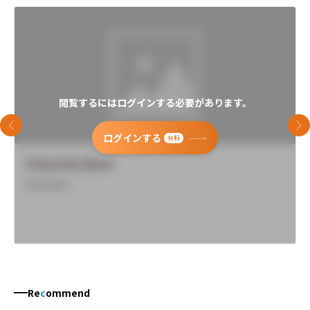
閲覧するにはログインする必要があります。
前のスライド
次
ログインする
無料
University Name
Overview
Re
c
ommend