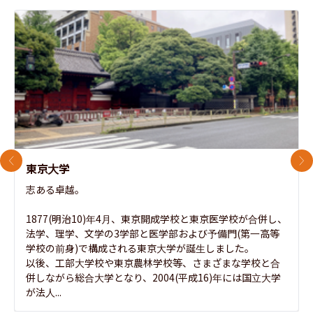
前のスライド
次
東京大学
志ある卓越。

1877(明治10)年4月、東京開成学校と東京医学校が合併し、
法学、理学、文学の3学部と医学部および予備門(第一高等
学校の前身)で構成される東京大学が誕生しました。

以後、工部大学校や東京農林学校等、さまざまな学校と合
併しながら総合大学となり、2004(平成16)年には国立大学
が法人...