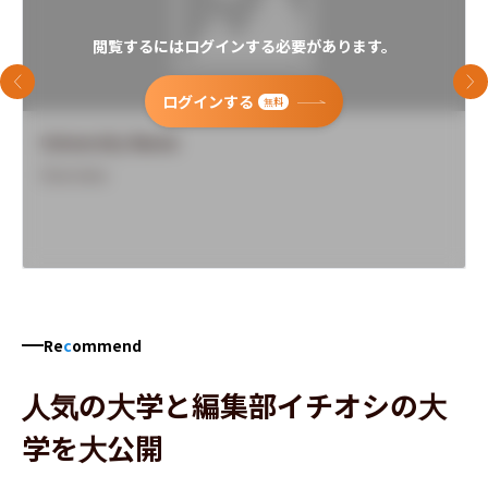
閲覧するにはログインする必要があります。
前のスライド
次
ログインする
無料
University Name
Overview
Re
c
ommend
人気の大学と編集部イチオシの大
学を大公開