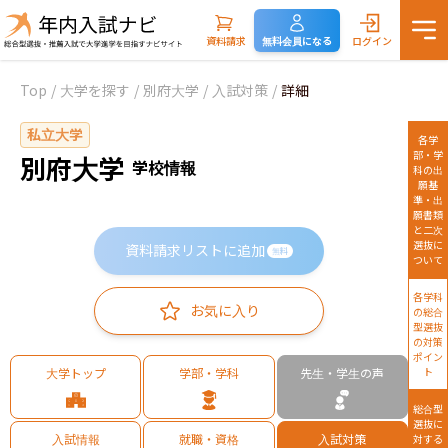
資料請求
無料会員になる
ログイン
Top
/
大学を探す
/
別府大学
/
入試対策
/
詳細
私立大学
各学
部・学
別府大学
学校情報
科の出
願基
準・出
願書類
と二次
選抜に
資料請求リストに追加
無料
ついて
各学科
お気に入り
の総合
型選抜
の対策
ポイン
大学トップ
学部・学科
先生・学生の声
ト
総合型
選抜に
入試情報
就職・資格
入試対策
対する