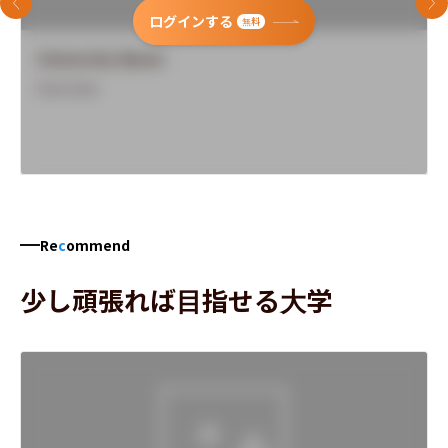
前のスライド
次
ログインする
無料
University Name
Overview
Re
c
ommend
少し頑張れば目指せる大学