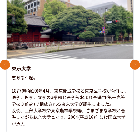
前のスライド
次
東京大学
志ある卓越。

1877(明治10)年4月、東京開成学校と東京医学校が合併し、
法学、理学、文学の3学部と医学部および予備門(第一高等
学校の前身)で構成される東京大学が誕生しました。

以後、工部大学校や東京農林学校等、さまざまな学校と合
併しながら総合大学となり、2004(平成16)年には国立大学
が法人...