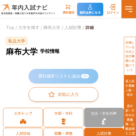
資料請求
無料会員になる
ログイン
Top
/
大学を探す
/
麻布大学
/
入試対策
/
詳細
私立大学
実施し
ている
麻布大学
学校情報
年内入
試の種
類と日
程につ
いて
資料請求リストに追加
無料
各入試
の募集
人数・
お気に入り
倍率
各学
部・学
大学トップ
学部・学科
先生・学生の声
科の出
願基
準・出
願書類
入試情報
就職・資格
入試対策
と二次