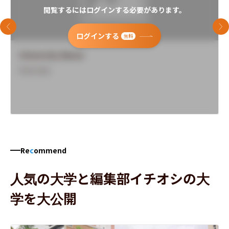
閲覧するにはログインする必要があります。
前のスライド
次
ログインする
無料
University Name
Overview
Re
c
ommend
人気の大学と編集部イチオシの大
学を大公開