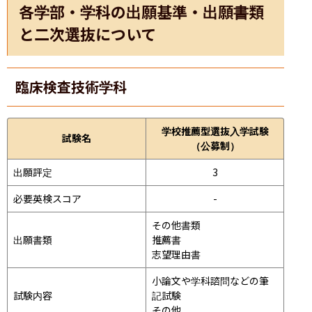
各学部・学科の出願基準・出願書類
と二次選抜について
臨床検査技術学科
学校推薦型選抜入学試験
試験名
（公募制）
出願評定
3
必要英検スコア
-
その他書類

出願書類
推薦書

志望理由書
小論文や学科諮問などの筆
試験内容
記試験
その他