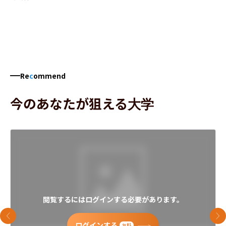
Re
c
ommend
今のあなたが狙える大学
閲覧するにはログインする必要があります。
前のスライド
次
ログインする
無料