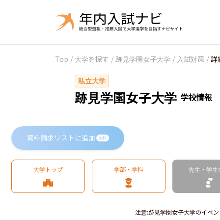
Top
/
大学を探す
/
跡見学園女子大学
/
入試対策
/
詳
私立大学
跡見学園女子大学
学校情報
資料請求リストに追加
無料
大学トップ
学部・学科
先生・学生
注意
:
跡見学園女子大学のイベン