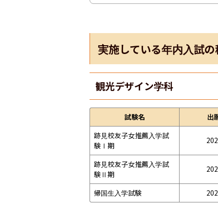
実施している年内入試の
観光デザイン学科
試験名
出
跡見校友子女推薦入学試
202
験Ⅰ期
跡見校友子女推薦入学試
202
験Ⅱ期
帰国生入学試験
202