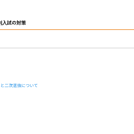
別入試の対策
類と二次選抜について
ト