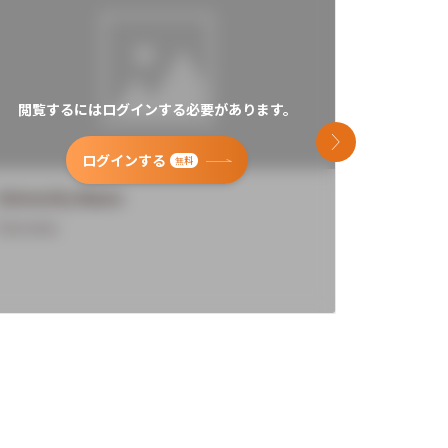
閲覧するにはログインする必要があります。
閲覧す
次のスライド
ログインする
無料
University Name
Universi
Overview
Overview