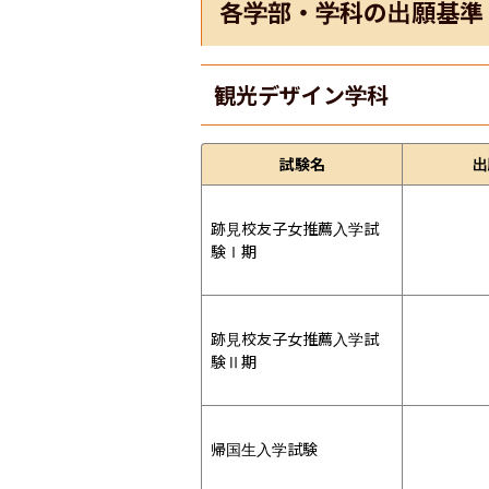
各学部・学科の出願基準
観光デザイン学科
試験名
出
跡見校友子女推薦入学試
験Ⅰ期
跡見校友子女推薦入学試
験Ⅱ期
帰国生入学試験