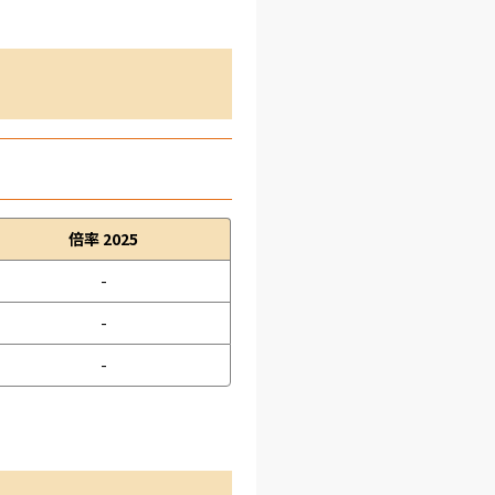
倍率 2025
-
-
-