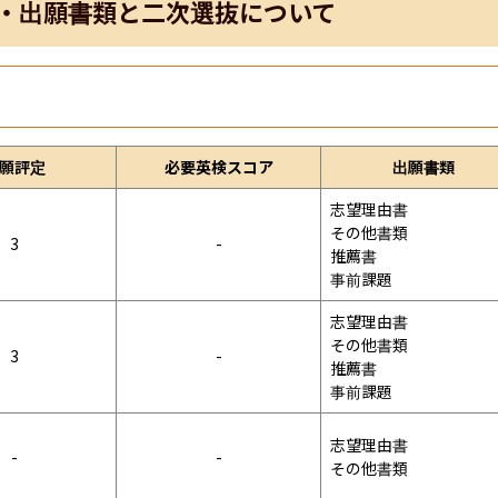
・出願書類と二次選抜について
願評定
必要英検スコア
出願書類
志望理由書

その他書類

3
-
推薦書

事前課題
志望理由書

その他書類

3
-
推薦書

事前課題
志望理由書

-
-
その他書類