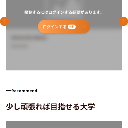
閲覧するにはログインする必要があります。
前のスライド
次
ログインする
無料
University Name
Overview
Re
c
ommend
少し頑張れば目指せる大学