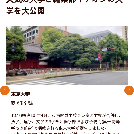
学を大公開
前のスライド
次
東京大学
志ある卓越。

1877(明治10)年4月、東京開成学校と東京医学校が合併し、
法学、理学、文学の3学部と医学部および予備門(第一高等
学校の前身)で構成される東京大学が誕生しました。

以後、工部大学校や東京農林学校等、さまざまな学校と合