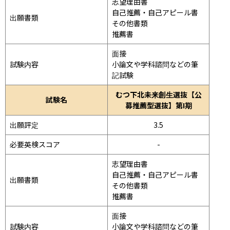
志望理由書

自己推薦・自己アピール書

出願書類
その他書類

推薦書
面接 
試験内容
小論文や学科諮問などの筆
記試験
むつ下北未来創生選抜【公
試験名
募推薦型選抜】第I期
出願評定
3.5
必要英検スコア
-
志望理由書

自己推薦・自己アピール書

出願書類
その他書類

推薦書
面接 
試験内容
小論文や学科諮問などの筆