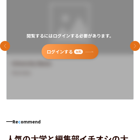
閲覧するにはログインする必要があります。
前のスライド
次
ログインする
無料
University Name
Overview
Re
c
ommend
人気の大学と編集部イチオシの大