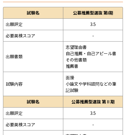
試験名
公募推薦型選抜 第I期
出願評定
3.5
必要英検スコア
-
志望理由書

自己推薦・自己アピール書

出願書類
その他書類

推薦書
面接 
試験内容
小論文や学科諮問などの筆
記試験
試験名
公募推薦型選抜 第Ⅱ期
出願評定
3.5
必要英検スコア
-