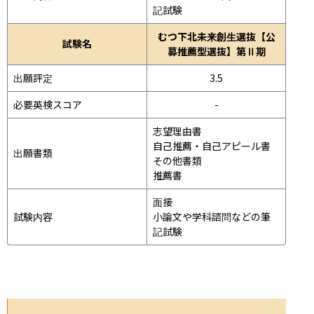
記試験
むつ下北未来創生選抜【公
試験名
募推薦型選抜】第Ⅱ期
出願評定
3.5
必要英検スコア
-
志望理由書

自己推薦・自己アピール書

出願書類
その他書類

推薦書
面接 
試験内容
小論文や学科諮問などの筆
記試験