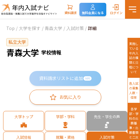
資料請求
無料会員になる
ログイン
Top
/
大学を探す
/
青森大学
/
入試対策
/
詳細
私立大学
実施し
ている
青森大学
学校情報
年内入
試の種
類と日
程につ
いて
資料請求リストに追加
無料
各入試
の募集
人数・
お気に入り
倍率
各学
部・学
大学トップ
学部・学科
先生・学生の声
科の出
願基
準・出
願書類
入試情報
就職・資格
入試対策
と二次