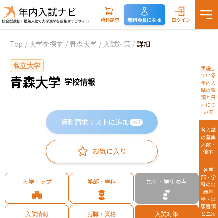
資料請求
無料会員になる
ログイン
Top
/
大学を探す
/
青森大学
/
入試対策
/
詳細
私立大学
実施し
ている
青森大学
学校情報
年内入
試の種
類と日
程につ
いて
資料請求リストに追加
無料
各入試
の募集
人数・
お気に入り
倍率
各学
部・学
大学トップ
学部・学科
先生・学生の声
科の出
願基
準・出
願書類
入試情報
就職・資格
入試対策
と二次