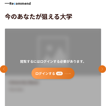
Re
c
ommend
今のあなたが狙える大学
閲覧するにはログインする必要があります。
前のスライド
次
ログインする
無料
University Name
Overview