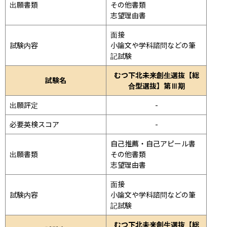
出願書類
その他書類

志望理由書
面接 
試験内容
小論文や学科諮問などの筆
記試験
むつ下北未来創生選抜【総
試験名
合型選抜】第Ⅲ期
出願評定
-
必要英検スコア
-
自己推薦・自己アピール書

出願書類
その他書類

志望理由書
面接 
試験内容
小論文や学科諮問などの筆
記試験
むつ下北未来創生選抜【総