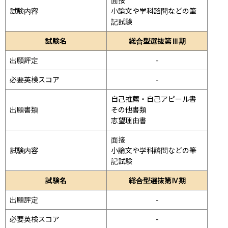
試験内容
小論文や学科諮問などの筆
記試験
試験名
総合型選抜第Ⅲ期
出願評定
-
必要英検スコア
-
自己推薦・自己アピール書

出願書類
その他書類

志望理由書
面接 
試験内容
小論文や学科諮問などの筆
記試験
試験名
総合型選抜第Ⅳ期
出願評定
-
必要英検スコア
-