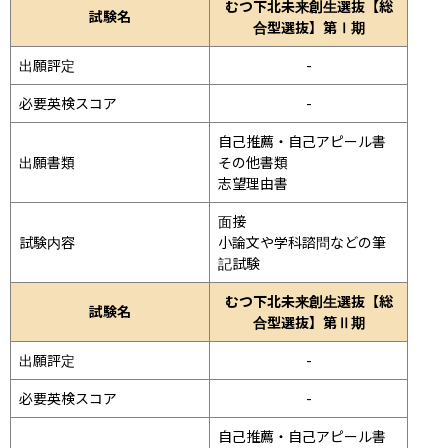
むつ下北未来創生選抜【総
試験名
合型選抜】第Ⅰ期
出願評定
-
必要英検スコア
-
自己推薦・自己アピール書

出願書類
その他書類

志望理由書
面接 
試験内容
小論文や学科諮問などの筆
記試験
むつ下北未来創生選抜【総
試験名
合型選抜】第Ⅱ期
出願評定
-
必要英検スコア
-
自己推薦・自己アピール書
