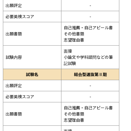
出願評定
-
必要英検スコア
-
自己推薦・自己アピール書

出願書類
その他書類

志望理由書
面接 
試験内容
小論文や学科諮問などの筆
記試験
試験名
総合型選抜第Ⅱ期
出願評定
-
必要英検スコア
-
自己推薦・自己アピール書

出願書類
その他書類

志望理由書
面接 