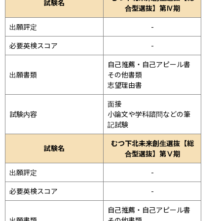
試験名
合型選抜】第Ⅳ期
出願評定
-
必要英検スコア
-
自己推薦・自己アピール書

出願書類
その他書類

志望理由書
面接 
試験内容
小論文や学科諮問などの筆
記試験
むつ下北未来創生選抜【総
試験名
合型選抜】第Ⅴ期
出願評定
-
必要英検スコア
-
自己推薦・自己アピール書

出願書類
その他書類
