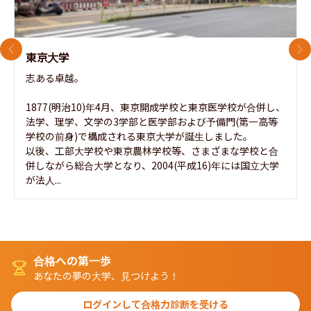
前のスライド
次
東京大学
志ある卓越。

1877(明治10)年4月、東京開成学校と東京医学校が合併し、
法学、理学、文学の3学部と医学部および予備門(第一高等
学校の前身)で構成される東京大学が誕生しました。

以後、工部大学校や東京農林学校等、さまざまな学校と合
併しながら総合大学となり、2004(平成16)年には国立大学
が法人...
合格への第一歩
あなたの夢の大学、見つけよう！
ログインして合格力診断を受ける