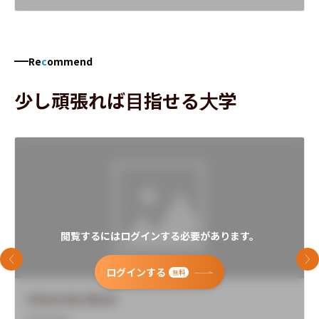
Re
c
ommend
少し頑張れば目指せる大学
閲覧するにはログインする必要があります。
前のスライド
次
ログインする
無料
University Name