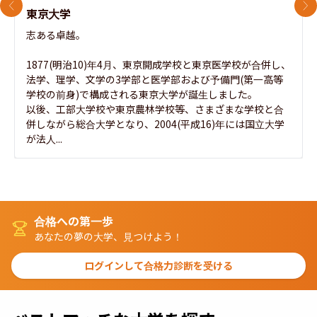
前のスライド
次
東京大学
志ある卓越。

1877(明治10)年4月、東京開成学校と東京医学校が合併し、
法学、理学、文学の3学部と医学部および予備門(第一高等
学校の前身)で構成される東京大学が誕生しました。

以後、工部大学校や東京農林学校等、さまざまな学校と合
併しながら総合大学となり、2004(平成16)年には国立大学
が法人...
合格への第一歩
あなたの夢の大学、見つけよう！
ログインして合格力診断を受ける