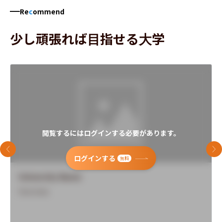
Re
c
ommend
少し頑張れば目指せる大学
閲覧するにはログインする必要があります。
前のスライド
次
ログインする
無料
University Name
Overview