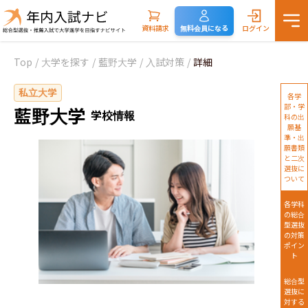
資料請求
無料会員になる
ログイン
Top
/
大学を探す
/
藍野大学
/
入試対策
/
詳細
私立大学
各学
部・学
藍野大学
学校情報
科の出
願基
準・出
願書類
と二次
選抜に
ついて
各学科
の総合
型選抜
の対策
ポイン
ト
総合型
選抜に
対する