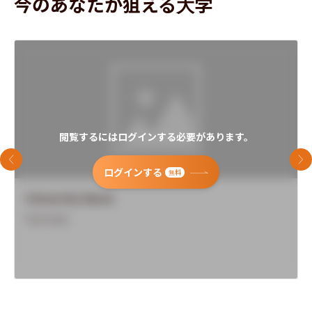
今のあなたが狙える大学
閲覧するにはログインする必要があります。
前のスライド
次
ログインする
無料
University Name
Overview