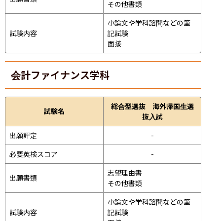
その他書類
小論文や学科諮問などの筆
試験内容
記試験
面接 
会計ファイナンス学科
総合型選抜 海外帰国生選
試験名
抜入試
出願評定
-
必要英検スコア
-
志望理由書

出願書類
その他書類
小論文や学科諮問などの筆
試験内容
記試験