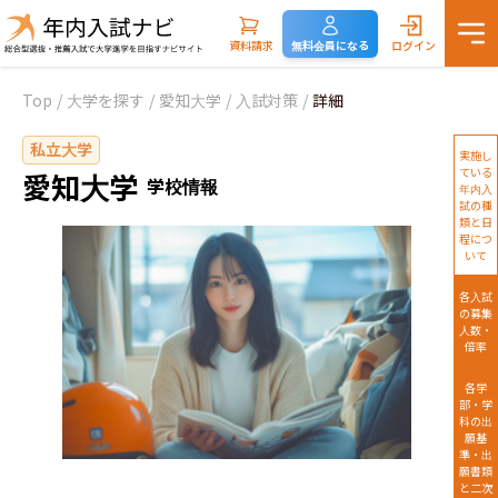
資料請求
無料会員になる
ログイン
Top
/
大学を探す
/
愛知大学
/
入試対策
/
詳細
私立大学
実施し
ている
愛知大学
学校情報
年内入
試の種
類と日
程につ
いて
各入試
の募集
人数・
倍率
各学
部・学
科の出
願基
準・出
願書類
と二次