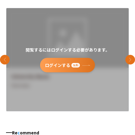
閲覧するにはログインする必要があります。
前のスライド
次
ログインする
無料
University Name
Overview
Re
c
ommend