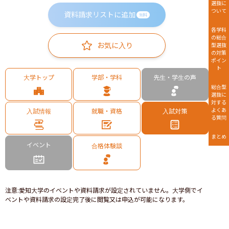
選抜に
ついて
資料請求リストに追加
無料
各学科
の総合
お気に入り
型選抜
の対策
ポイン
ト
大学トップ
学部・学科
先生・学生の声
総合型
選抜に
対する
よくあ
入試情報
就職・資格
入試対策
る質問
まとめ
イベント
合格体験談
注意
:
愛知大学のイベントや資料請求が設定されていません。大学側でイ
ベントや資料請求の設定完了後に閲覧又は申込が可能になります。