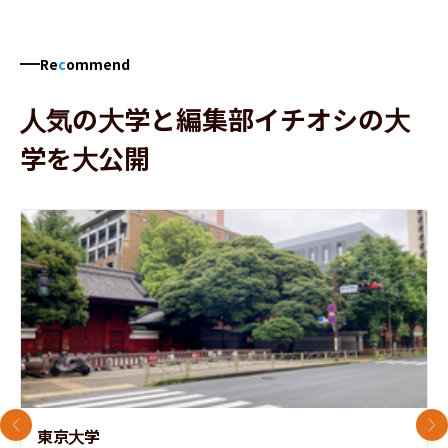
Re
c
ommend
人気の大学と編集部イチオシの大
学を大公開
前のスライド
次
東京大学