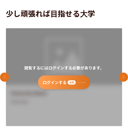
少し頑張れば目指せる大学
閲覧するにはログインする必要があります。
前のスライド
次
ログインする
無料
University Name
Overview