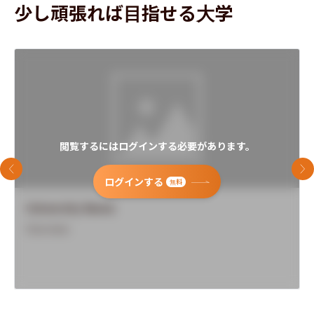
少し頑張れば目指せる大学
閲覧するにはログインする必要があります。
前のスライド
次
ログインする
無料
University Name
Overview