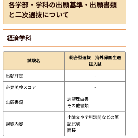
各学部・学科の出願基準・出願書類
と二次選抜について
経済学科
総合型選抜 海外帰国生選
試験名
抜入試
出願評定
-
必要英検スコア
-
志望理由書

出願書類
その他書類
小論文や学科諮問などの筆
試験内容
記試験
面接 