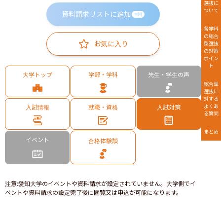
選抜に
ついて
資料請求リストに追加
無料
各学科
の総合
お気に入り
型選抜
の対策
ポイン
ト
大学トップ
学部・学科
先生・学生の声
総合型
選抜に
対する
よくあ
入試情報
就職・資格
入試対策
る質問
まとめ
イベント
合格体験談
注意
:
愛知大学のイベントや資料請求が設定されていません。大学側でイ
ベントや資料請求の設定完了後に閲覧又は申込が可能になります。