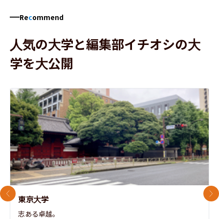
Re
c
ommend
人気の大学と編集部イチオシの大
学を大公開
前のスライド
次
東京大学
志ある卓越。
