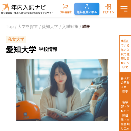
資料請求
無料会員になる
ログイン
Top
/
大学を探す
/
愛知大学
/
入試対策
/
詳細
私立大学
実施し
ている
愛知大学
学校情報
年内入
試の種
類と日
程につ
いて
各入試
の募集
人数・
倍率
各学
部・学
科の出
願基
準・出
願書類
と二次