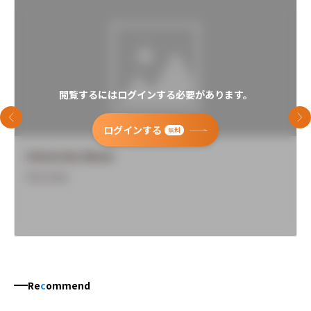
閲覧するにはログインする必要があります。
前のスライド
次
ログインする
無料
University Name
Overview
Re
c
ommend