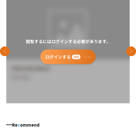
閲覧するにはログインする必要があります。
前のスライド
次
ログインする
無料
University Name
Overview
Re
c
ommend