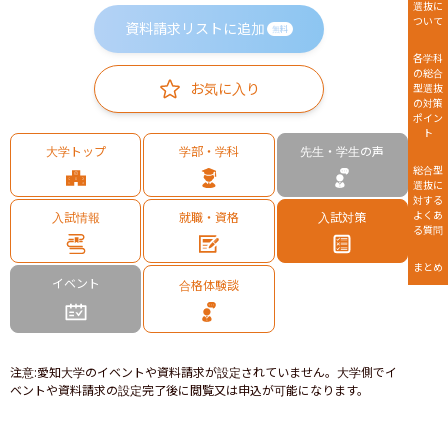
選抜に
ついて
資料請求リストに追加
無料
各学科
の総合
お気に入り
型選抜
の対策
ポイン
ト
大学トップ
学部・学科
先生・学生の声
総合型
選抜に
対する
よくあ
入試情報
就職・資格
入試対策
る質問
まとめ
イベント
合格体験談
注意
:
愛知大学のイベントや資料請求が設定されていません。大学側でイ
ベントや資料請求の設定完了後に閲覧又は申込が可能になります。