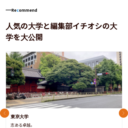
Re
c
ommend
人気の大学と編集部イチオシの大
学を大公開
前のスライド
次
東京大学
志ある卓越。
