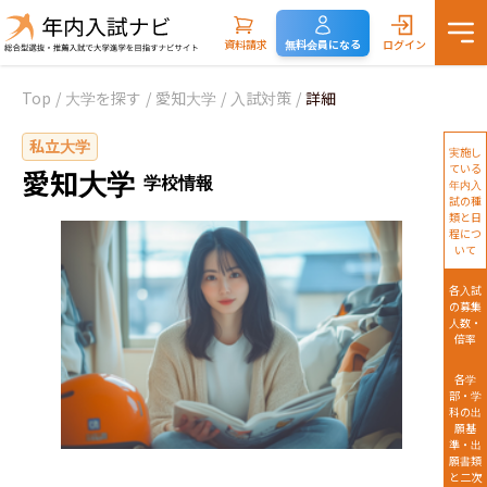
資料請求
無料会員になる
ログイン
Top
/
大学を探す
/
愛知大学
/
入試対策
/
詳細
私立大学
実施し
ている
愛知大学
学校情報
年内入
試の種
類と日
程につ
いて
各入試
の募集
人数・
倍率
各学
部・学
科の出
願基
準・出
願書類
と二次