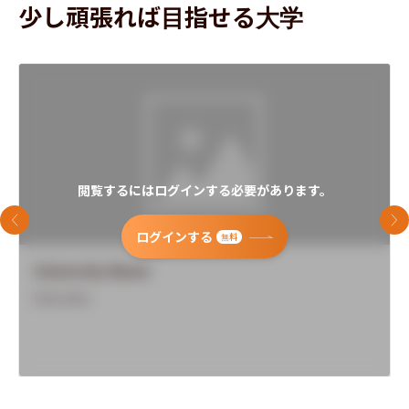
少し頑張れば目指せる大学
閲覧するにはログインする必要があります。
前のスライド
次
ログインする
無料
University Name
Overview