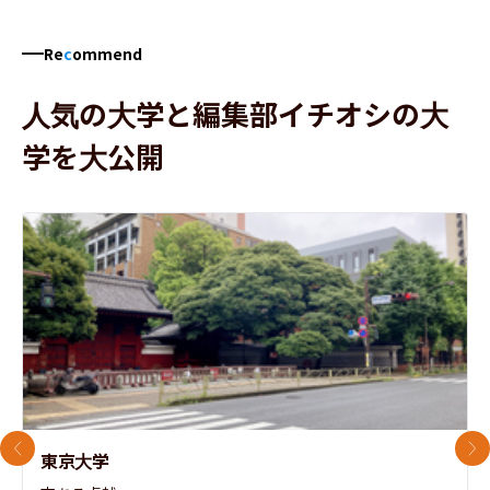
Re
c
ommend
人気の大学と編集部イチオシの大
学を大公開
前のスライド
次
東京大学