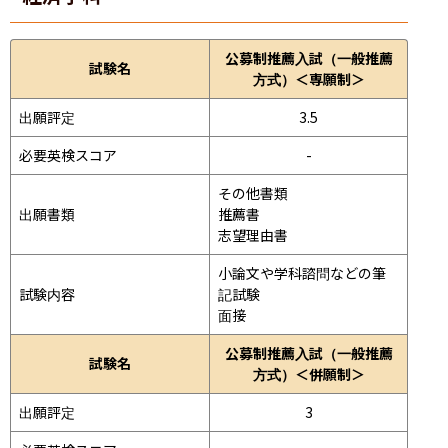
公募制推薦入試（一般推薦
試験名
方式）＜専願制＞
出願評定
3.5
必要英検スコア
-
その他書類

出願書類
推薦書

志望理由書
小論文や学科諮問などの筆
試験内容
記試験
面接 
公募制推薦入試（一般推薦
試験名
方式）＜併願制＞
出願評定
3