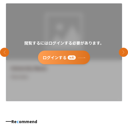
閲覧するにはログインする必要があります。
前のスライド
次
ログインする
無料
University Name
Overview
Re
c
ommend