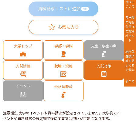
選抜に
ついて
資料請求リストに追加
無料
各学科
の総合
お気に入り
型選抜
の対策
ポイン
ト
大学トップ
学部・学科
先生・学生の声
総合型
選抜に
対する
よくあ
入試情報
就職・資格
入試対策
る質問
まとめ
イベント
合格体験談
注意
:
愛知大学のイベントや資料請求が設定されていません。大学側でイ
ベントや資料請求の設定完了後に閲覧又は申込が可能になります。