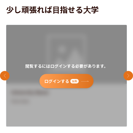
少し頑張れば目指せる大学
閲覧するにはログインする必要があります。
前のスライド
次
ログインする
無料
University Name
Overview