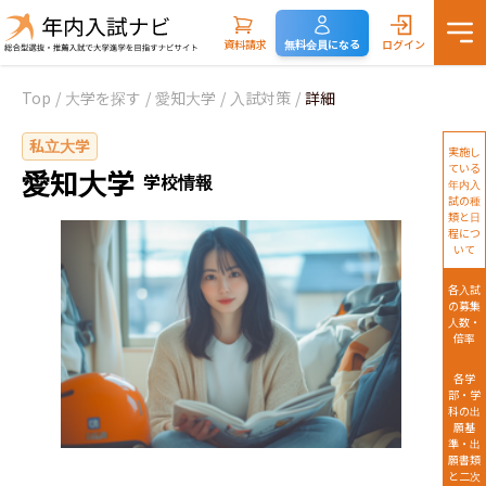
資料請求
無料会員になる
ログイン
Top
/
大学を探す
/
愛知大学
/
入試対策
/
詳細
私立大学
実施し
ている
愛知大学
学校情報
年内入
試の種
類と日
程につ
いて
各入試
の募集
人数・
倍率
各学
部・学
科の出
願基
準・出
願書類
と二次