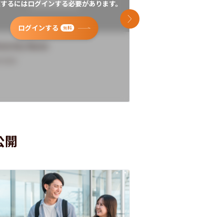
覧するにはログインする必要があります。
閲覧するにはログイン
次のスライド
ログインする
ログインす
無料
versity Name
University Name
rview
Overview
公開