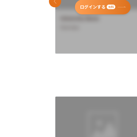
前のスライド
ログインする
無料
University Name
Overview