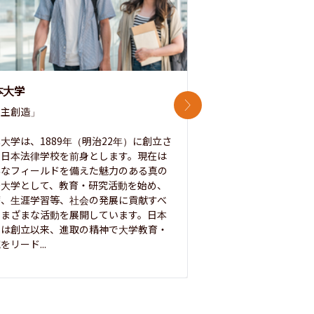
本大学
中央大学
次のスライド
主創造」

次世代を拓く「行動
「さらに開かれた大学
大学は、1889年（明治22年）に創立さ
た日本法律学校を前身とします。現在は
1885年に創立した
彩なフィールドを備えた魅力のある真の
ノ素ヲ養フ」という
合大学として、教育・研究活動を始め、
白門を象徴とする伝統
療、生涯学習等、社会の発展に貢献すべ
って築き、いつの時代
さまざまな活動を展開しています。日本
来を拓く人材を数多
学は創立以来、進取の精神で大学教育・
た。この建学の精神は、
をリード...