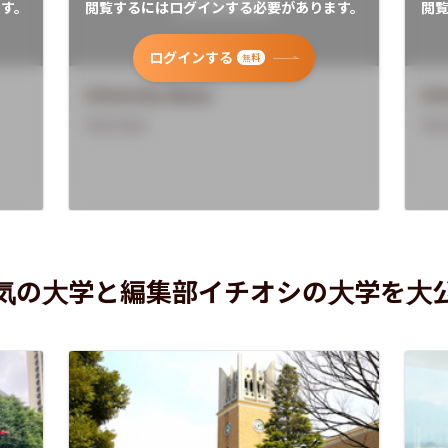
す。
閲覧するにはログインする必要があります。
閲
ログインする
無料
University Name
Uni
Overview
Ove
気の大学と編集部イチオシの大学を大