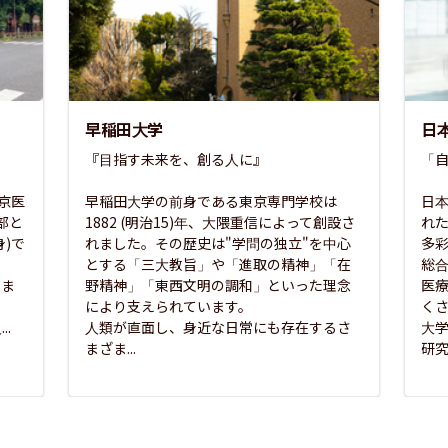
早稲田大学
日
『目指す未来を、創る人に』

「自
東京医
早稲田大学の前身である東京専門学校は
日本
部と
1882 (明治15)年、大隈重信によって創設さ
れ
)で
れました。その歴史は"学問の独立"を中心
多
とする「三大教旨」や「進取の精神」「在
総
さま
野精神」「東西文明の調和」といった理念
医
な
により支えられています。

く
..
人類が直面し、身近な日常にも存在するさ
大
まざま...
研究