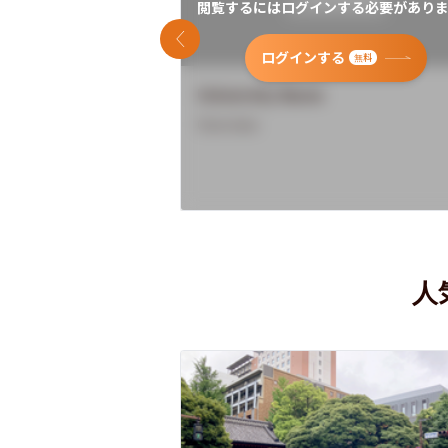
閲覧するにはログインする必要がありま
前のスライド
ログインする
無料
University Name
Overview
人