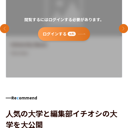
閲覧するにはログインする必要があります。
前のスライド
次
ログインする
無料
University Name
Overview
Re
c
ommend
人気の大学と編集部イチオシの大
学を大公開