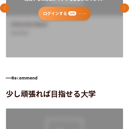
前のスライド
次
ログインする
無料
University Name
Overview
Re
c
ommend
少し頑張れば目指せる大学