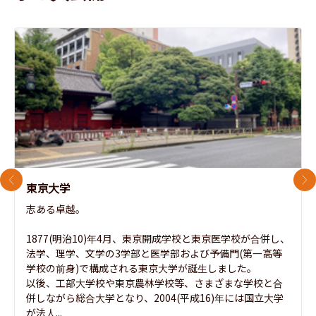
前のスライド
次
東京大学
志ある卓越。

1877(明治10)年4月、東京開成学校と東京医学校が合併し、
法学、理学、文学の3学部と医学部および予備門(第一高等
学校の前身)で構成される東京大学が誕生しました。

以後、工部大学校や東京農林学校等、さまざまな学校と合
併しながら総合大学となり、2004(平成16)年には国立大学
が法人...