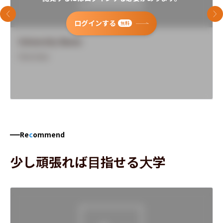
前のスライド
次
ログインする
無料
University Name
Overview
Re
c
ommend
少し頑張れば目指せる大学