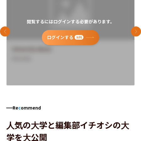
閲覧するにはログインする必要があります。
前のスライド
次
ログインする
無料
University Name
Overview
Re
c
ommend
人気の大学と編集部イチオシの大
学を大公開