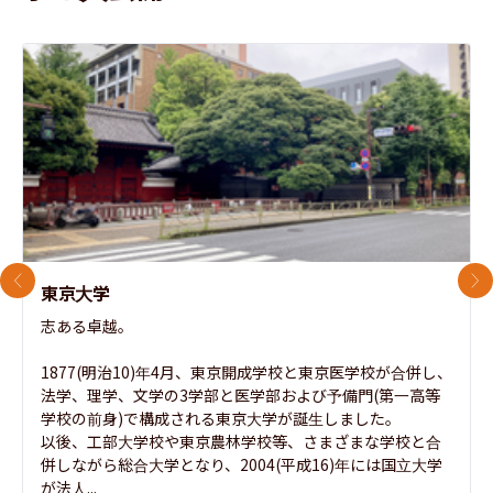
前のスライド
次
東京大学
志ある卓越。

1877(明治10)年4月、東京開成学校と東京医学校が合併し、
法学、理学、文学の3学部と医学部および予備門(第一高等
学校の前身)で構成される東京大学が誕生しました。

以後、工部大学校や東京農林学校等、さまざまな学校と合
併しながら総合大学となり、2004(平成16)年には国立大学
が法人...