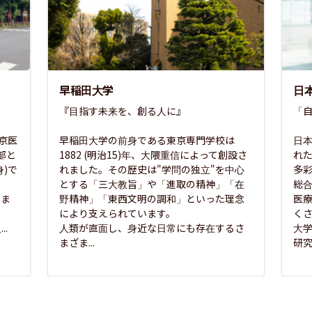
早稲田大学
日
『目指す未来を、創る人に』

「自
東京医
早稲田大学の前身である東京専門学校は
日本
部と
1882 (明治15)年、大隈重信によって創設さ
れ
)で
れました。その歴史は"学問の独立"を中心
多
とする「三大教旨」や「進取の精神」「在
総
さま
野精神」「東西文明の調和」といった理念
医
な
により支えられています。

く
..
人類が直面し、身近な日常にも存在するさ
大
まざま...
研究