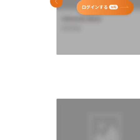
前のスライド
ログインする
無料
University Name
Overview