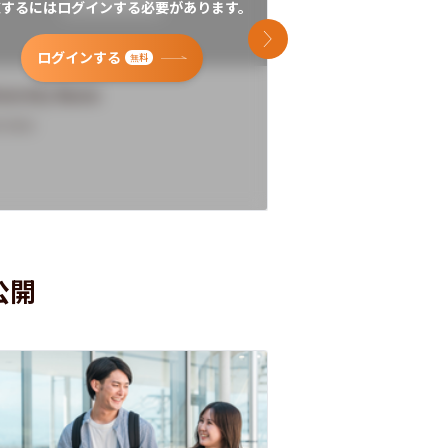
覧するにはログインする必要があります。
閲覧するにはログイン
次のスライド
ログインする
ログインす
無料
versity Name
University Name
rview
Overview
公開