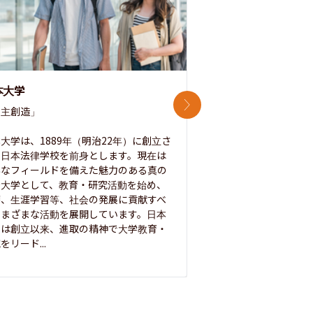
本大学
中央大学
次のスライド
主創造」

次世代を拓く「行動
「さらに開かれた大学
大学は、1889年（明治22年）に創立さ
た日本法律学校を前身とします。現在は
1885年に創立した
彩なフィールドを備えた魅力のある真の
ノ素ヲ養フ」という
合大学として、教育・研究活動を始め、
白門を象徴とする伝統
療、生涯学習等、社会の発展に貢献すべ
って築き、いつの時代
さまざまな活動を展開しています。日本
来を拓く人材を数多
学は創立以来、進取の精神で大学教育・
た。この建学の精神は、
をリード...