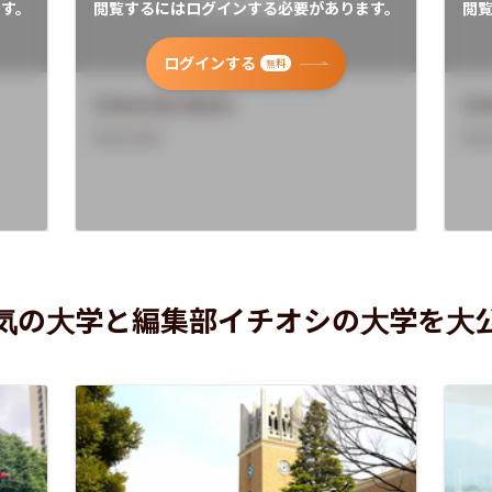
す。
閲覧するにはログインする必要があります。
閲
ログインする
無料
University Name
Uni
Overview
Ove
気の大学と編集部イチオシの大学を大