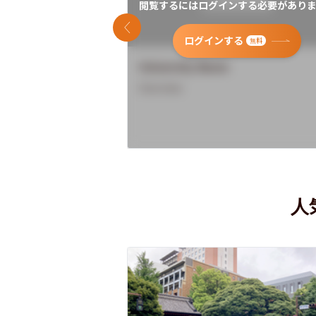
閲覧するにはログインする必要がありま
前のスライド
ログインする
無料
University Name
Overview
人