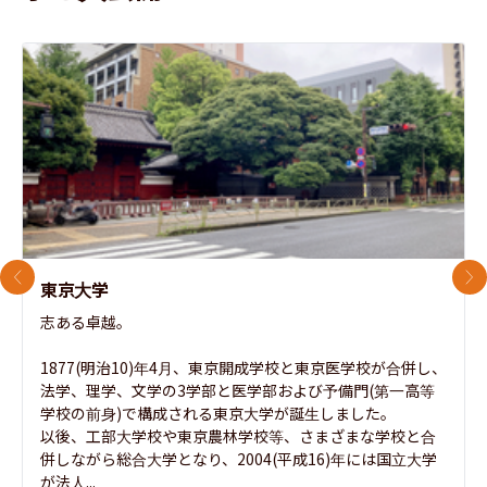
前のスライド
次
東京大学
志ある卓越。

1877(明治10)年4月、東京開成学校と東京医学校が合併し、
法学、理学、文学の3学部と医学部および予備門(第一高等
学校の前身)で構成される東京大学が誕生しました。

以後、工部大学校や東京農林学校等、さまざまな学校と合
併しながら総合大学となり、2004(平成16)年には国立大学
が法人...