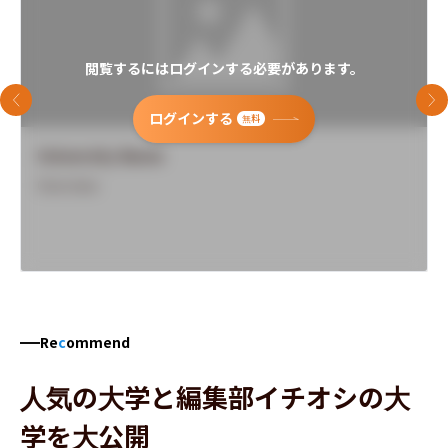
閲覧するにはログインする必要があります。
前のスライド
次
ログインする
無料
University Name
Overview
Re
c
ommend
人気の大学と編集部イチオシの大
学を大公開