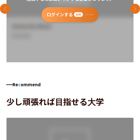
前のスライド
次
ログインする
無料
University Name
Overview
Re
c
ommend
少し頑張れば目指せる大学