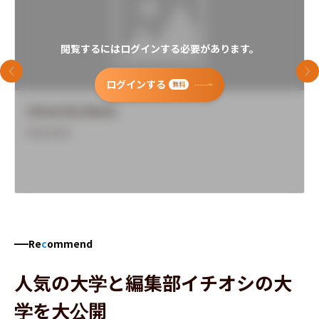
閲覧するにはログインする必要があります。
前のスライド
次
ログインする
無料
University Name
Overview
Re
c
ommend
人気の大学と編集部イチオシの大
学を大公開