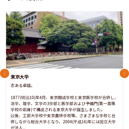
前のスライド
次
東京大学
志ある卓越。

1877(明治10)年4月、東京開成学校と東京医学校が合併し、
法学、理学、文学の3学部と医学部および予備門(第一高等
学校の前身)で構成される東京大学が誕生しました。

以後、工部大学校や東京農林学校等、さまざまな学校と合
併しながら総合大学となり、2004(平成16)年には国立大学
が法人...