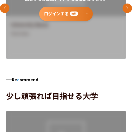
前のスライド
次
ログインする
無料
University Name
Overview
Re
c
ommend
少し頑張れば目指せる大学