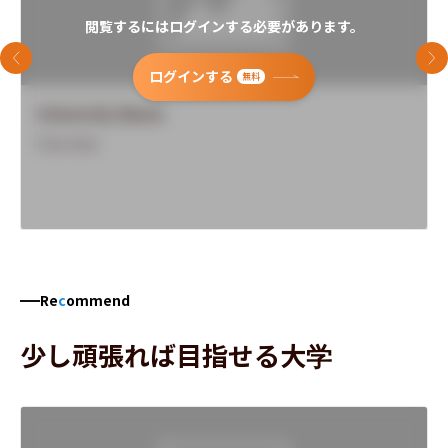
閲覧するにはログインする必要があります。
前のスライド
次
ログインする
無料
University Name
Overview
Re
c
ommend
少し頑張れば目指せる大学