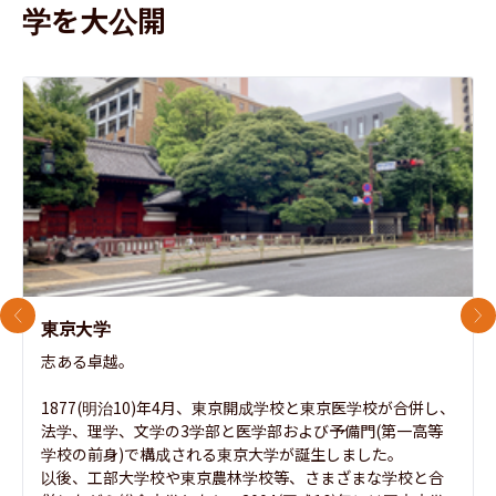
学を大公開
前のスライド
次
東京大学
志ある卓越。

1877(明治10)年4月、東京開成学校と東京医学校が合併し、
法学、理学、文学の3学部と医学部および予備門(第一高等
学校の前身)で構成される東京大学が誕生しました。

以後、工部大学校や東京農林学校等、さまざまな学校と合