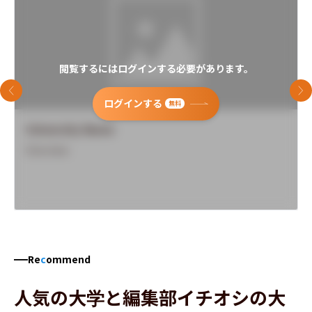
閲覧するにはログインする必要があります。
前のスライド
次
ログインする
無料
University Name
Overview
Re
c
ommend
人気の大学と編集部イチオシの大