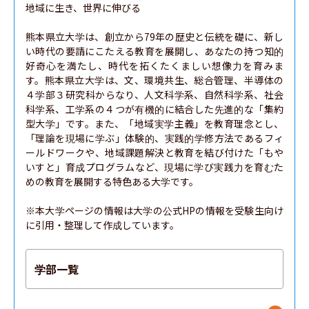
地域に生き、世界に伸びる

熊本県立大学は、創立から79年の歴史と伝統を礎に、新し
い時代の要請にこたえる教育を展開し、あなたの持つ知的
好奇心を満たし、時代を拓くたくましい想像力を育みま
す。熊本県立大学は、文、環境共生、総合管理、半導体の
４学部３研究科からなり、人文科学系、自然科学系、社会
科学系、工学系の４つが有機的に結合した先進的な「集約
型大学」です。また、「地域実学主義」を教育理念とし、
「理論を現場に学ぶ」体験的、実践的学修方法であるフィ
ールドワークや、地域課題解決と教育を結び付けた「もや
いすと」育成プログラムなど、現場に学び実践力を育むた
めの教育を展開する特色ある大学です。

※本大学ページの情報は大学の公式HPの情報を受験生向け
に引用・整理して作成しています。
学部一覧