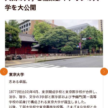
学を大公開
前のスライド
次
東京大学
志ある卓越。

1877(明治10)年4月、東京開成学校と東京医学校が合併し、
法学、理学、文学の3学部と医学部および予備門(第一高等
学校の前身)で構成される東京大学が誕生しました。

以後、工部大学校や東京農林学校等、さまざまな学校と合