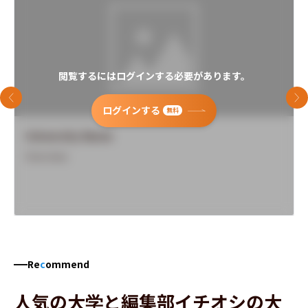
閲覧するにはログインする必要があります。
前のスライド
次
ログインする
無料
University Name
Overview
Re
c
ommend
人気の大学と編集部イチオシの大