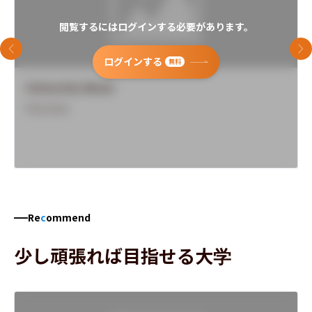
閲覧するにはログインする必要があります。
前のスライド
次
ログインする
無料
University Name
Overview
Re
c
ommend
少し頑張れば目指せる大学