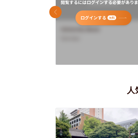
閲覧するにはログインする必要がありま
前のスライド
ログインする
無料
University Name
Overview
人