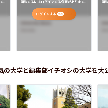
す。
閲覧するにはログインする必要があります。
閲
ログインする
無料
University Name
Uni
Overview
Ove
気の大学と編集部イチオシの大学を大