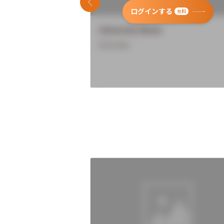
前のスライド
ログインする
無料
University Name
Overview