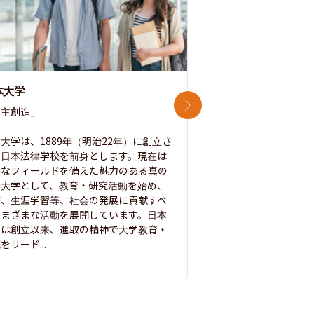
本大学
中央大学
次のスライド
主創造」

次世代を拓く「行動
「さらに開かれた大学
大学は、1889年（明治22年）に創立さ
た日本法律学校を前身とします。現在は
1885年に創立した
彩なフィールドを備えた魅力のある真の
ノ素ヲ養フ」という
合大学として、教育・研究活動を始め、
白門を象徴とする伝統
療、生涯学習等、社会の発展に貢献すべ
って築き、いつの時代
さまざまな活動を展開しています。日本
来を拓く人材を数多
学は創立以来、進取の精神で大学教育・
た。この建学の精神は、
をリード...