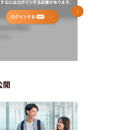
覧するにはログインする必要があります。
閲覧するにはログイン
次のスライド
ログインする
ログインす
無料
versity Name
University Name
rview
Overview
公開