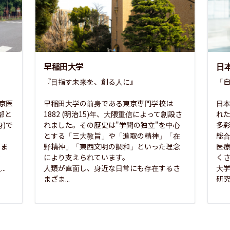
早稲田大学
日
『目指す未来を、創る人に』

「自
東京医
早稲田大学の前身である東京専門学校は
日本
部と
1882 (明治15)年、大隈重信によって創設さ
れ
)で
れました。その歴史は"学問の独立"を中心
多
とする「三大教旨」や「進取の精神」「在
総
さま
野精神」「東西文明の調和」といった理念
医
な
により支えられています。

く
..
人類が直面し、身近な日常にも存在するさ
大
まざま...
研究