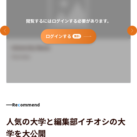
閲覧するにはログインする必要があります。
前のスライド
次
ログインする
無料
University Name
Overview
Re
c
ommend
人気の大学と編集部イチオシの大
学を大公開