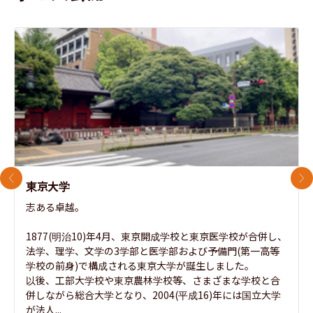
前のスライド
次
東京大学
志ある卓越。

1877(明治10)年4月、東京開成学校と東京医学校が合併し、
法学、理学、文学の3学部と医学部および予備門(第一高等
学校の前身)で構成される東京大学が誕生しました。

以後、工部大学校や東京農林学校等、さまざまな学校と合
併しながら総合大学となり、2004(平成16)年には国立大学
が法人...