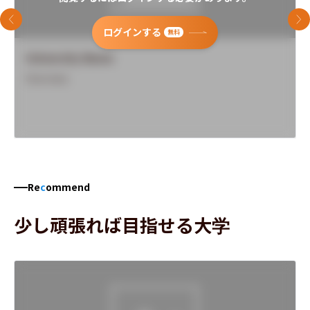
前のスライド
次
ログインする
無料
University Name
Overview
Re
c
ommend
少し頑張れば目指せる大学