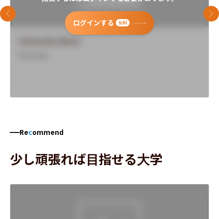
前のスライド
次
ログインする
無料
University Name
Overview
Re
c
ommend
少し頑張れば目指せる大学