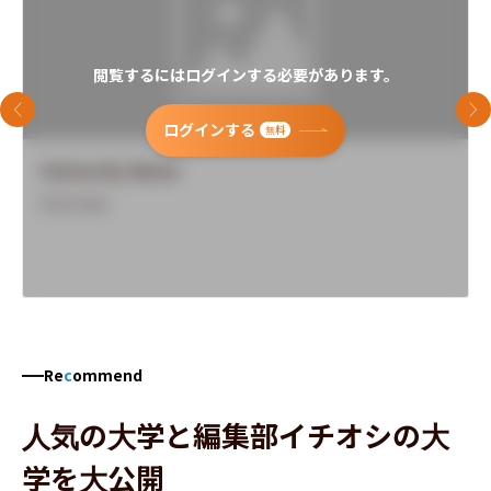
閲覧するにはログインする必要があります。
前のスライド
次
ログインする
無料
University Name
Overview
Re
c
ommend
人気の大学と編集部イチオシの大
学を大公開