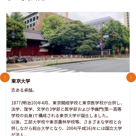
前のスライド
次
東京大学
志ある卓越。

1877(明治10)年4月、東京開成学校と東京医学校が合併し、
法学、理学、文学の3学部と医学部および予備門(第一高等
学校の前身)で構成される東京大学が誕生しました。

以後、工部大学校や東京農林学校等、さまざまな学校と合
併しながら総合大学となり、2004(平成16)年には国立大学
が法人...