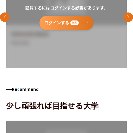
閲覧するにはログインする必要があります。
前のスライド
次
ログインする
無料
University Name
Overview
Re
c
ommend
少し頑張れば目指せる大学