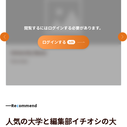
閲覧するにはログインする必要があります。
前のスライド
次
ログインする
無料
University Name
Overview
Re
c
ommend
人気の大学と編集部イチオシの大