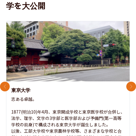
学を大公開
前のスライド
次
東京大学
志ある卓越。

1877(明治10)年4月、東京開成学校と東京医学校が合併し、
法学、理学、文学の3学部と医学部および予備門(第一高等
学校の前身)で構成される東京大学が誕生しました。

以後、工部大学校や東京農林学校等、さまざまな学校と合