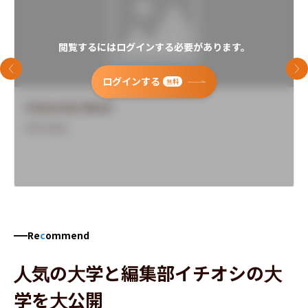
閲覧するにはログインする必要があります。
前のスライド
次
ログインする
無料
University Name
Overview
Re
c
ommend
人気の大学と編集部イチオシの大
学を大公開