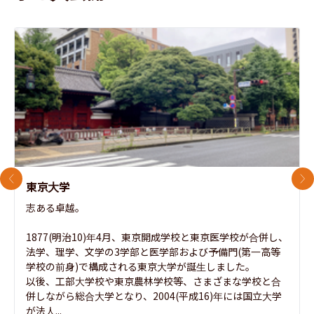
前のスライド
次
東京大学
志ある卓越。

1877(明治10)年4月、東京開成学校と東京医学校が合併し、
法学、理学、文学の3学部と医学部および予備門(第一高等
学校の前身)で構成される東京大学が誕生しました。

以後、工部大学校や東京農林学校等、さまざまな学校と合
併しながら総合大学となり、2004(平成16)年には国立大学
が法人...