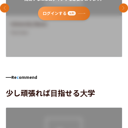
前のスライド
次
ログインする
無料
University Name
Overview
Re
c
ommend
少し頑張れば目指せる大学