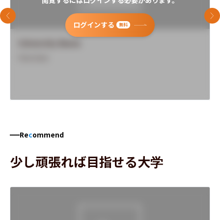
前のスライド
次
ログインする
無料
University Name
Overview
Re
c
ommend
少し頑張れば目指せる大学