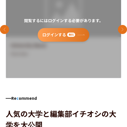
閲覧するにはログインする必要があります。
前のスライド
次
ログインする
無料
University Name
Overview
Re
c
ommend
人気の大学と編集部イチオシの大
学を大公開