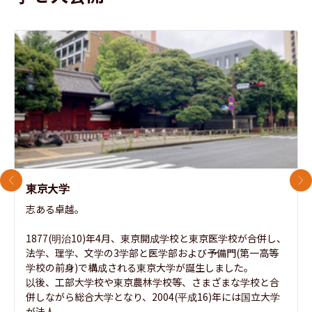
前のスライド
次
東京大学
志ある卓越。

1877(明治10)年4月、東京開成学校と東京医学校が合併し、
法学、理学、文学の3学部と医学部および予備門(第一高等
学校の前身)で構成される東京大学が誕生しました。

以後、工部大学校や東京農林学校等、さまざまな学校と合
併しながら総合大学となり、2004(平成16)年には国立大学
が法人...