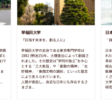
早稲田大学
日
『目指す未来を、創る人に』

「自
東京医
早稲田大学の前身である東京専門学校は
日本
部と
1882 (明治15)年、大隈重信によって創設さ
れ
)で
れました。その歴史は"学問の独立"を中心
多
とする「三大教旨」や「進取の精神」「在
総
さま
野精神」「東西文明の調和」といった理念
医
な
により支えられています。

く
..
人類が直面し、身近な日常にも存在するさ
大
まざま...
研究