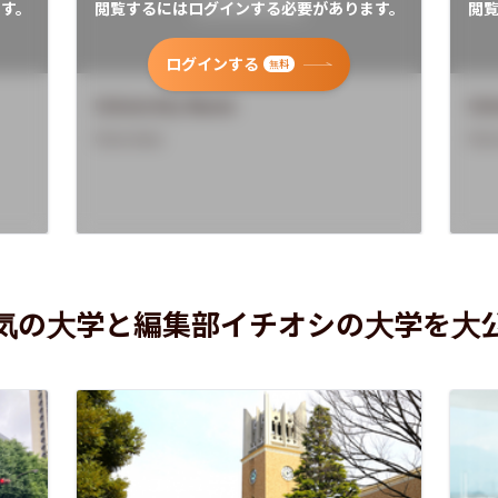
す。
閲覧するにはログインする必要があります。
閲
ログインする
無料
University Name
Uni
Overview
Ove
気の大学と編集部イチオシの大学を大