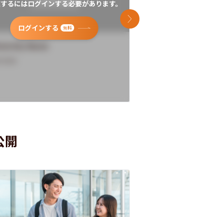
覧するにはログインする必要があります。
閲覧するにはログイン
次のスライド
ログインする
ログインす
無料
versity Name
University Name
rview
Overview
公開