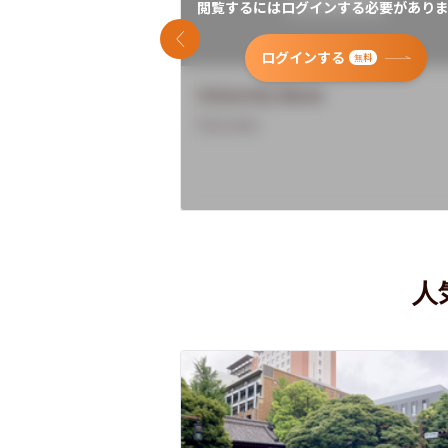
閲覧するにはログインする必要がありま
前のスライド
ログインする
無料
University Name
Overview
人