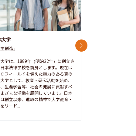
本大学
中央大学
次のスライド
主創造」

次世代を拓く「行動
「さらに開かれた大学
大学は、1889年（明治22年）に創立さ
た日本法律学校を前身とします。現在は
1885年に創立した
彩なフィールドを備えた魅力のある真の
ノ素ヲ養フ」という
合大学として、教育・研究活動を始め、
白門を象徴とする伝統
療、生涯学習等、社会の発展に貢献すべ
って築き、いつの時代
さまざまな活動を展開しています。日本
来を拓く人材を数多
学は創立以来、進取の精神で大学教育・
た。この建学の精神は、
をリード...