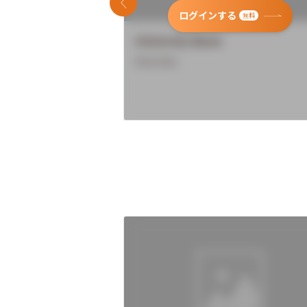
前のスライド
ログインする
無料
University Name
Overview