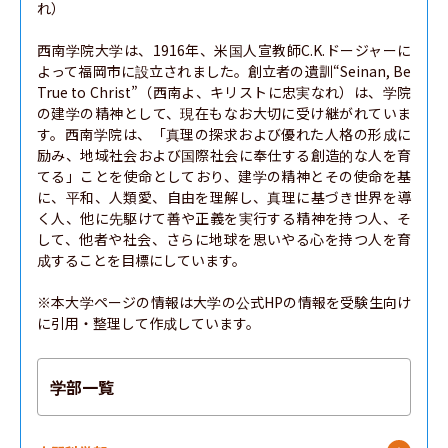
れ）

西南学院大学は、1916年、米国人宣教師C.K.ドージャーに
よって福岡市に設立されました。創立者の遺訓“Seinan, Be 
True to Christ”（西南よ、キリストに忠実なれ）は、学院
の建学の精神として、現在もなお大切に受け継がれていま
す。西南学院は、「真理の探求および優れた人格の形成に
励み、地域社会および国際社会に奉仕する創造的な人を育
てる」ことを使命としており、建学の精神とその使命を基
に、平和、人類愛、自由を理解し、真理に基づき世界を導
く人、他に先駆けて善や正義を実行する精神を持つ人、そ
して、他者や社会、さらに地球を思いやる心を持つ人を育
成することを目標にしています。

※本大学ページの情報は大学の公式HPの情報を受験生向け
に引用・整理して作成しています。
学部一覧