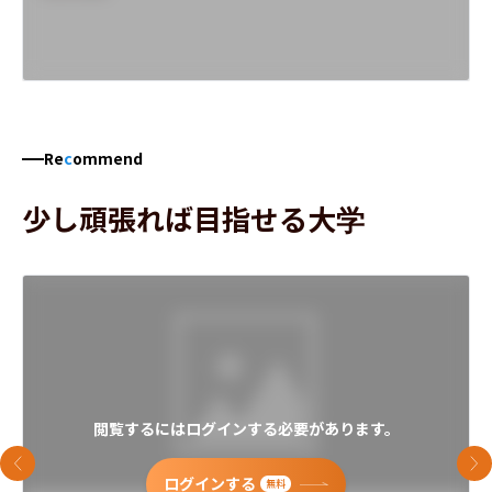
Re
c
ommend
少し頑張れば目指せる大学
閲覧するにはログインする必要があります。
前のスライド
次
ログインする
無料