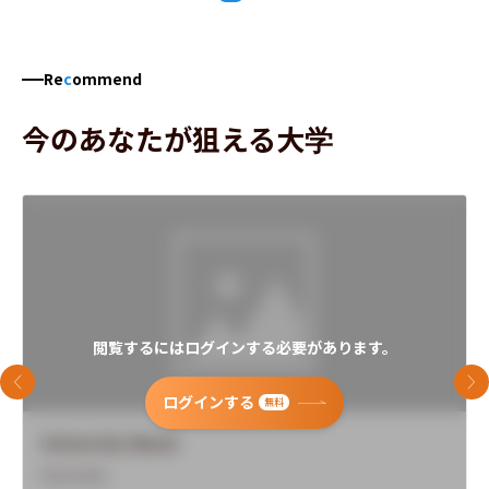
Re
c
ommend
今のあなたが狙える大学
閲覧するにはログインする必要があります。
前のスライド
次
ログインする
無料
University Name
Overview