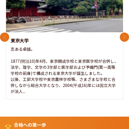
前のスライド
次
東京大学
志ある卓越。

1877(明治10)年4月、東京開成学校と東京医学校が合併し、
法学、理学、文学の3学部と医学部および予備門(第一高等
学校の前身)で構成される東京大学が誕生しました。

以後、工部大学校や東京農林学校等、さまざまな学校と合
併しながら総合大学となり、2004(平成16)年には国立大学
が法人...
合格への第一歩