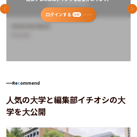
前のスライド
次
ログインする
無料
University Name
Overview
Re
c
ommend
人気の大学と編集部イチオシの大
学を大公開