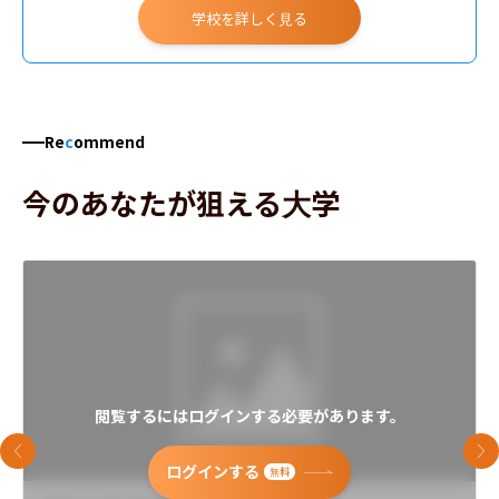
学校を詳しく見る
Re
c
ommend
今のあなたが狙える大学
閲覧するにはログインする必要があります。
前のスライド
次
ログインする
無料