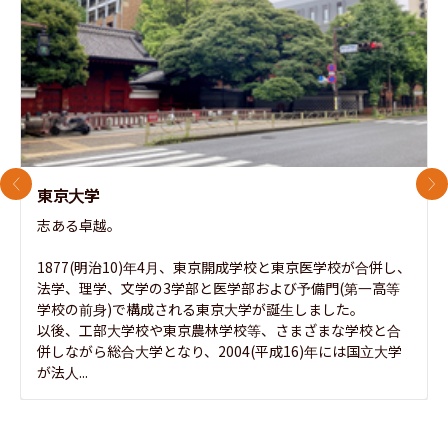
前のスライド
次
東京大学
志ある卓越。

1877(明治10)年4月、東京開成学校と東京医学校が合併し、
法学、理学、文学の3学部と医学部および予備門(第一高等
学校の前身)で構成される東京大学が誕生しました。

以後、工部大学校や東京農林学校等、さまざまな学校と合
併しながら総合大学となり、2004(平成16)年には国立大学
が法人...