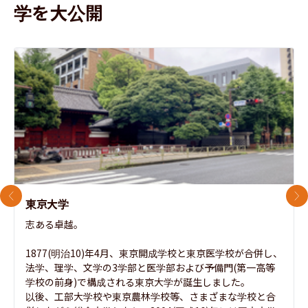
学を大公開
前のスライド
次
東京大学
志ある卓越。

1877(明治10)年4月、東京開成学校と東京医学校が合併し、
法学、理学、文学の3学部と医学部および予備門(第一高等
学校の前身)で構成される東京大学が誕生しました。

以後、工部大学校や東京農林学校等、さまざまな学校と合