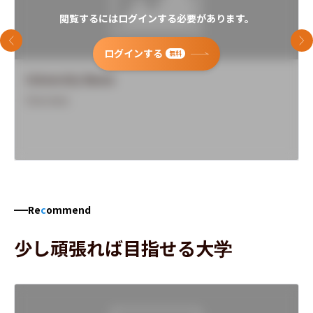
閲覧するにはログインする必要があります。
前のスライド
次
ログインする
無料
University Name
Overview
Re
c
ommend
少し頑張れば目指せる大学