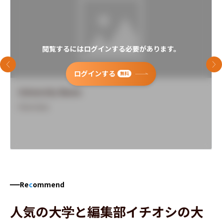
閲覧するにはログインする必要があります。
前のスライド
次
ログインする
無料
University Name
Overview
Re
c
ommend
人気の大学と編集部イチオシの大