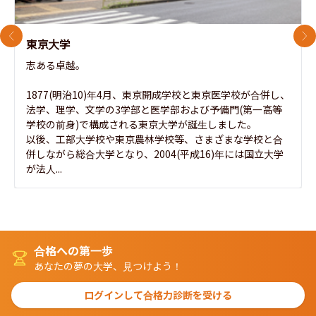
前のスライド
次
東京大学
志ある卓越。

1877(明治10)年4月、東京開成学校と東京医学校が合併し、
法学、理学、文学の3学部と医学部および予備門(第一高等
学校の前身)で構成される東京大学が誕生しました。

以後、工部大学校や東京農林学校等、さまざまな学校と合
併しながら総合大学となり、2004(平成16)年には国立大学
が法人...
合格への第一歩
あなたの夢の大学、見つけよう！
ログインして合格力診断を受ける