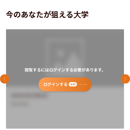
今のあなたが狙える大学
閲覧するにはログインする必要があります。
前のスライド
次
ログインする
無料
University Name
Overview