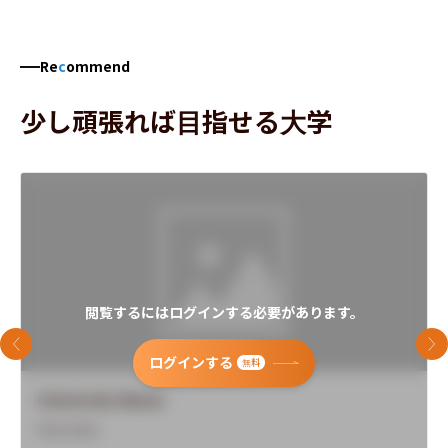
Re
c
ommend
少し頑張れば目指せる大学
閲覧するにはログインする必要があります。
前のスライド
次
ログインする
無料
University Name
Overview