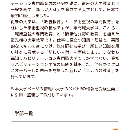
テーション専門職育成の歴史を礎に、従来の大学教育とは
一線を画す「新しい人財」を育成する大学として、日本で
最初に誕生しました。

従来の大学は、「教養教育」と「学術重視の専門教育」を
柱にした学術重視の構成ですが、専門職大学は、これらに
「職業重視の専門教育」と「隣接他分野の教育」を加えた
最先端の大学教育です。仕事に役立つ知識・理論と、実践
的なスキルを身につけ、他分野をも学び、新しい知識を用
い社会に貢献する「新しい人財」を育成します。すなわち
高知リハビリテーション専門職大学でしか学べない、高知
リハビリテーション学院の伝統を継承した、他分野とクロ
スオーバーした未来を見据えた新しい「二刀流の教育」を
行っています。

※本大学ページの情報は大学の公式HPの情報を受験生向け
に引用・整理して作成しています。
学部一覧