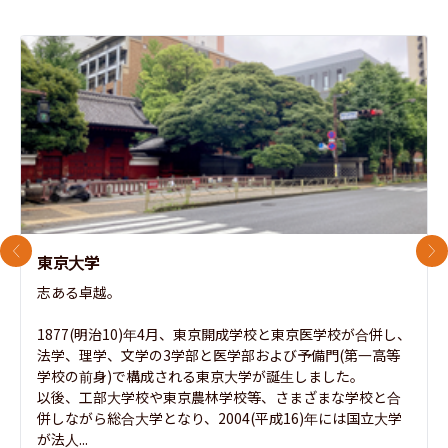
前のスライド
次
東京大学
志ある卓越。

1877(明治10)年4月、東京開成学校と東京医学校が合併し、
法学、理学、文学の3学部と医学部および予備門(第一高等
学校の前身)で構成される東京大学が誕生しました。

以後、工部大学校や東京農林学校等、さまざまな学校と合
併しながら総合大学となり、2004(平成16)年には国立大学
が法人...