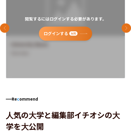
閲覧するにはログインする必要があります。
前のスライド
次
ログインする
無料
University Name
Overview
Re
c
ommend
人気の大学と編集部イチオシの大
学を大公開