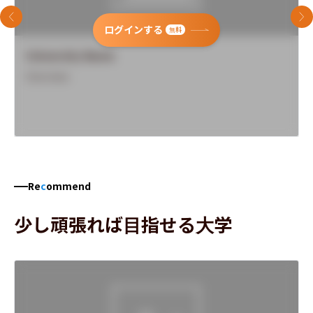
前のスライド
次
ログインする
無料
University Name
Overview
Re
c
ommend
少し頑張れば目指せる大学