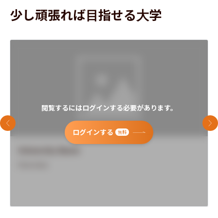
少し頑張れば目指せる大学
閲覧するにはログインする必要があります。
前のスライド
次
ログインする
無料
University Name
Overview