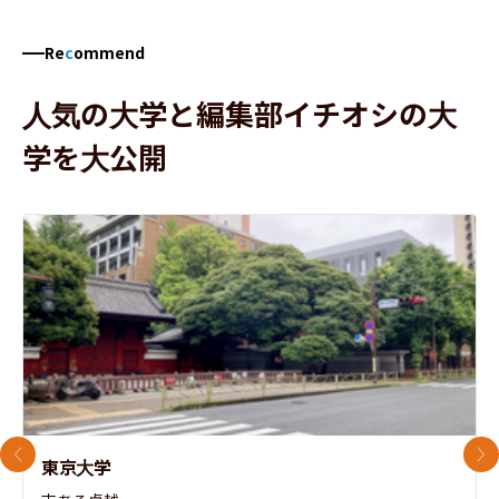
Re
c
ommend
人気の大学と編集部イチオシの大
学を大公開
前のスライド
次
東京大学