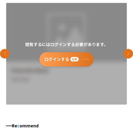
閲覧するにはログインする必要があります。
前のスライド
次
ログインする
無料
University Name
Overview
Re
c
ommend