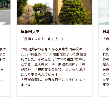
早稲田大学
日
『目指す未来を、創る人に』

「自
東京医
早稲田大学の前身である東京専門学校は
日本
部と
1882 (明治15)年、大隈重信によって創設さ
れ
)で
れました。その歴史は"学問の独立"を中心
多
とする「三大教旨」や「進取の精神」「在
総
さま
野精神」「東西文明の調和」といった理念
医
な
により支えられています。

く
..
人類が直面し、身近な日常にも存在するさ
大
まざま...
研究