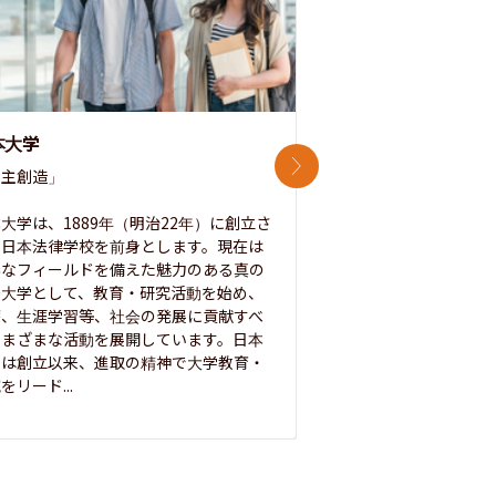
本大学
中央大学
次のスライド
主創造」

次世代を拓く「行動
「さらに開かれた大学
大学は、1889年（明治22年）に創立さ
た日本法律学校を前身とします。現在は
1885年に創立した
彩なフィールドを備えた魅力のある真の
ノ素ヲ養フ」という
合大学として、教育・研究活動を始め、
白門を象徴とする伝統
療、生涯学習等、社会の発展に貢献すべ
って築き、いつの時代
さまざまな活動を展開しています。日本
来を拓く人材を数多
学は創立以来、進取の精神で大学教育・
た。この建学の精神は、
をリード...