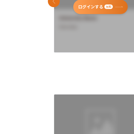
前のスライド
ログインする
無料
University Name
Overview