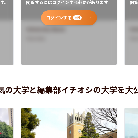
す。
閲覧するにはログインする必要があります。
閲
ログインする
無料
University Name
Uni
Overview
Ove
気の大学と編集部イチオシの大学を大