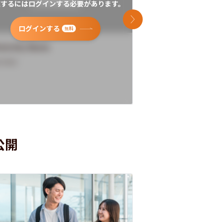
覧するにはログインする必要があります。
閲覧するにはログイン
次のスライド
ログインする
ログインす
無料
versity Name
University Name
rview
Overview
公開