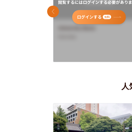
閲覧するにはログインする必要がありま
前のスライド
ログインする
無料
University Name
Overview
人