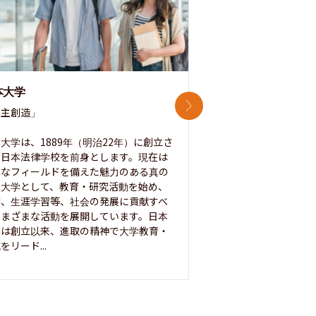
本大学
中央大学
次のスライド
主創造」

次世代を拓く「行動
「さらに開かれた大学
大学は、1889年（明治22年）に創立さ
た日本法律学校を前身とします。現在は
1885年に創立した
彩なフィールドを備えた魅力のある真の
ノ素ヲ養フ」という
合大学として、教育・研究活動を始め、
白門を象徴とする伝統
療、生涯学習等、社会の発展に貢献すべ
って築き、いつの時代
さまざまな活動を展開しています。日本
来を拓く人材を数多
学は創立以来、進取の精神で大学教育・
た。この建学の精神は、
をリード...