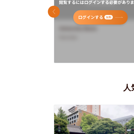
閲覧するにはログインする必要がありま
前のスライド
ログインする
無料
University Name
Overview
人