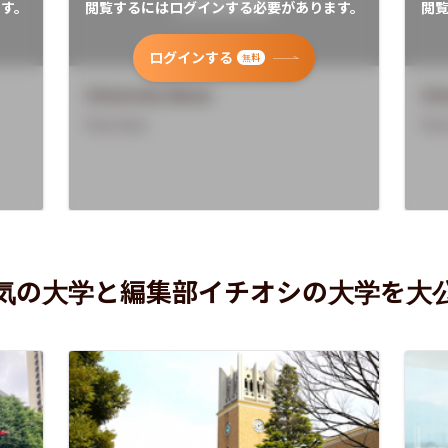
す。
閲覧するにはログインする必要があります。
閲
ログインする
無料
University Name
Uni
Overview
Ove
気の大学と編集部イチオシの大学を大