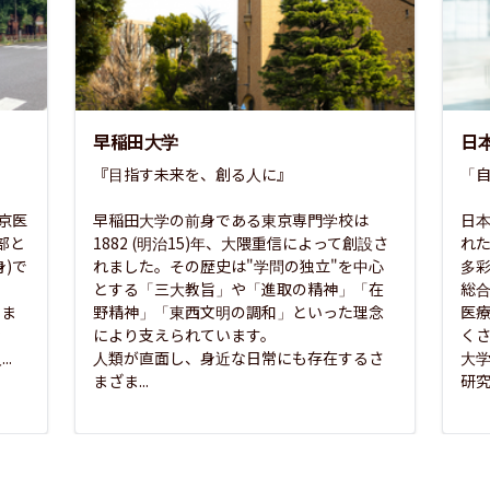
早稲田大学
日
『目指す未来を、創る人に』

「自
東京医
早稲田大学の前身である東京専門学校は
日本
部と
1882 (明治15)年、大隈重信によって創設さ
れ
)で
れました。その歴史は"学問の独立"を中心
多
とする「三大教旨」や「進取の精神」「在
総
さま
野精神」「東西文明の調和」といった理念
医
な
により支えられています。

く
..
人類が直面し、身近な日常にも存在するさ
大
まざま...
研究