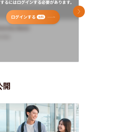
覧するにはログインする必要があります。
閲覧するにはログイン
次のスライド
ログインする
ログインす
無料
versity Name
University Name
rview
Overview
公開