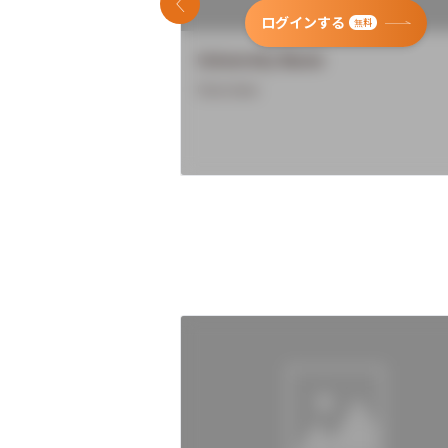
前のスライド
ログインする
無料
University Name
Overview