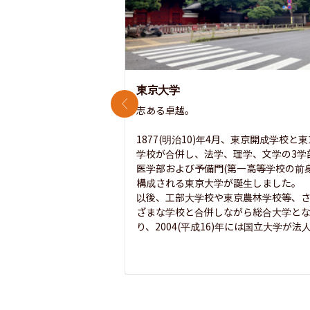
東京大学
前のスライド
志ある卓越。

1877(明治10)年4月、東京開成学校と
学校が合併し、法学、理学、文学の3学
医学部および予備門(第一高等学校の前身
構成される東京大学が誕生しました。

以後、工部大学校や東京農林学校等、
ざまな学校と合併しながら総合大学と
り、2004(平成16)年には国立大学が法人.