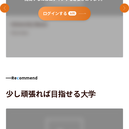
前のスライド
次
ログインする
無料
University Name
Overview
Re
c
ommend
少し頑張れば目指せる大学