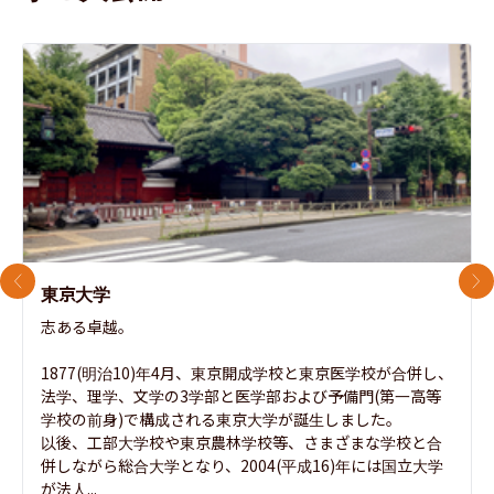
前のスライド
次
東京大学
志ある卓越。

1877(明治10)年4月、東京開成学校と東京医学校が合併し、
法学、理学、文学の3学部と医学部および予備門(第一高等
学校の前身)で構成される東京大学が誕生しました。

以後、工部大学校や東京農林学校等、さまざまな学校と合
併しながら総合大学となり、2004(平成16)年には国立大学
が法人...