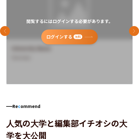
閲覧するにはログインする必要があります。
前のスライド
次
ログインする
無料
University Name
Overview
Re
c
ommend
人気の大学と編集部イチオシの大
学を大公開