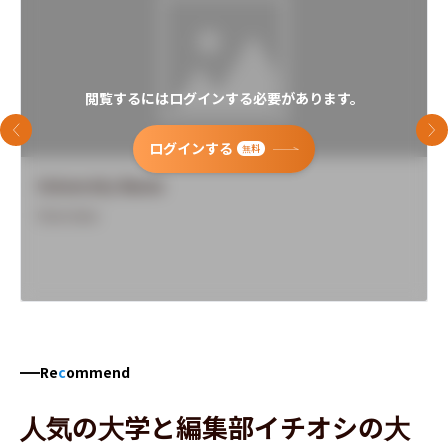
閲覧するにはログインする必要があります。
前のスライド
次
ログインする
無料
University Name
Overview
Re
c
ommend
人気の大学と編集部イチオシの大