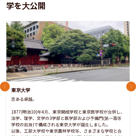
学を大公開
前のスライド
次
東京大学
志ある卓越。

1877(明治10)年4月、東京開成学校と東京医学校が合併し、
法学、理学、文学の3学部と医学部および予備門(第一高等
学校の前身)で構成される東京大学が誕生しました。

以後、工部大学校や東京農林学校等、さまざまな学校と合