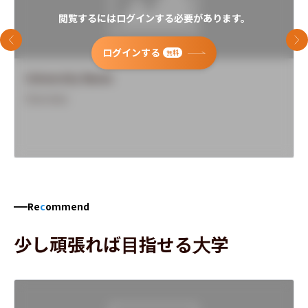
閲覧するにはログインする必要があります。
前のスライド
次
ログインする
無料
University Name
Overview
Re
c
ommend
少し頑張れば目指せる大学