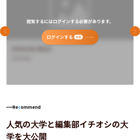
閲覧するにはログインする必要があります。
前のスライド
次
ログインする
無料
University Name
Overview
Re
c
ommend
人気の大学と編集部イチオシの大
学を大公開