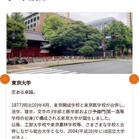
前のスライド
次
東京大学
志ある卓越。

1877(明治10)年4月、東京開成学校と東京医学校が合併し、
法学、理学、文学の3学部と医学部および予備門(第一高等
学校の前身)で構成される東京大学が誕生しました。

以後、工部大学校や東京農林学校等、さまざまな学校と合
併しながら総合大学となり、2004(平成16)年には国立大学
が法人...