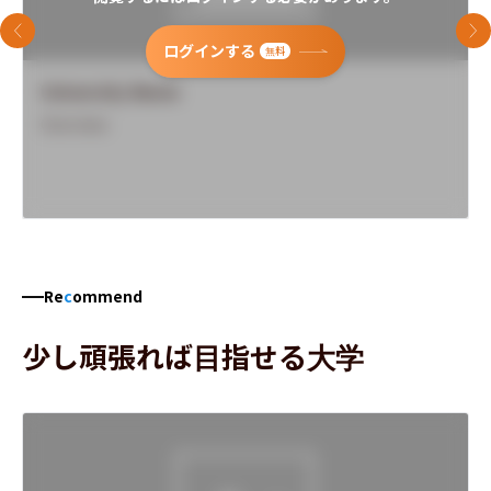
前のスライド
次
ログインする
無料
University Name
Overview
Re
c
ommend
少し頑張れば目指せる大学