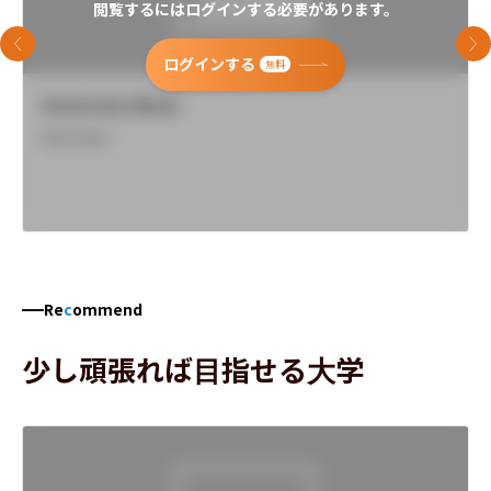
閲覧するにはログインする必要があります。
前のスライド
次
ログインする
無料
University Name
Overview
Re
c
ommend
少し頑張れば目指せる大学