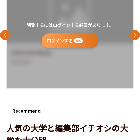
閲覧するにはログインする必要があります。
前のスライド
次
ログインする
無料
University Name
Overview
Re
c
ommend
人気の大学と編集部イチオシの大
学を大公開