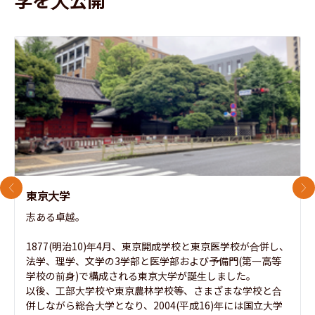
前のスライド
次
東京大学
志ある卓越。

1877(明治10)年4月、東京開成学校と東京医学校が合併し、
法学、理学、文学の3学部と医学部および予備門(第一高等
学校の前身)で構成される東京大学が誕生しました。

以後、工部大学校や東京農林学校等、さまざまな学校と合
併しながら総合大学となり、2004(平成16)年には国立大学